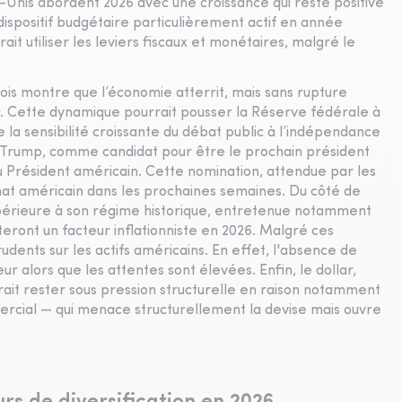
Unis abordent 2026 avec une croissance qui reste positive
ispositif budgétaire particulièrement actif en année
it utiliser les leviers fiscaux et monétaires, malgré le
ois montre que l’économie atterrit, mais sans rupture
tir. Cette dynamique pourrait pousser la Réserve fédérale à
la sensibilité croissante du débat public à l’indépendance
d Trump, comme candidat pour être le prochain président
du Président américain. Cette nomination, attendue par les
at américain dans les prochaines semaines. Du côté de
supérieure à son régime historique, entretenue notamment
steront un facteur inflationniste en 2026. Malgré ces
dents sur les actifs américains. En effet, l'absence de
r alors que les attentes sont élevées. Enfin, le dollar,
rait rester sous pression structurelle en raison notamment
ercial — qui menace structurellement la devise mais ouvre