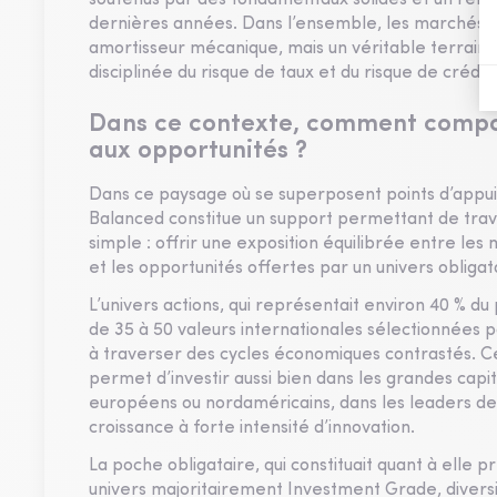
soutenus par des fondamentaux solides et un renfo
dernières années. Dans l’ensemble, les marchés ob
amortisseur mécanique, mais un véritable terrain d
disciplinée du risque de taux et du risque de crédit.
Dans ce contexte, comment compos
aux opportunités ?
Dans ce paysage où se superposent points d’appui 
Balanced constitue un support permettant de trave
simple : offrir une exposition équilibrée entre le
et les opportunités offertes par un univers obligat
L’univers actions, qui représentait environ 40 % d
de 35 à 50 valeurs internationales sélectionnées 
à traverser des cycles économiques contrastés. Ce
permet d’investir aussi bien dans les grandes capit
européens ou nordaméricains, dans les leaders de 
croissance à forte intensité d’innovation.
La poche obligataire, qui constituait quant à elle pr
univers majoritairement Investment Grade, diversi