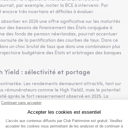
ourrait, par exemple, inciter la BCE à intervenir. Par
 encore très incertains et difficiles à évaluer.
 absorber en 2026 une offre significative sur les maturités
pleur des besoins de financement des États conjuguée à
me des fonds de pension néerlandais, pourrait accentuer
poursuite de la pentification des courbes de taux. Dans ce
t dans un choc brutal de taux que dans une combinaison plus
 trajectoire budgétaire des États et arbitrages des banques
 Yield : sélectivité et portage
s contrastée. Les rendements demeurent attractifs, tant sur
us rémunérateurs comme le High Yield3, mais le potentiel
ité après le fort resserrement observé en 2025. La
 le portage que sur une amélioration supplémentaire des
ité accrue, en particulier sur le High Yield, à l’approche
-2022. À l’inverse, certains segments du crédit européen
, continuent d’offrir des points d’entrée intéressants,