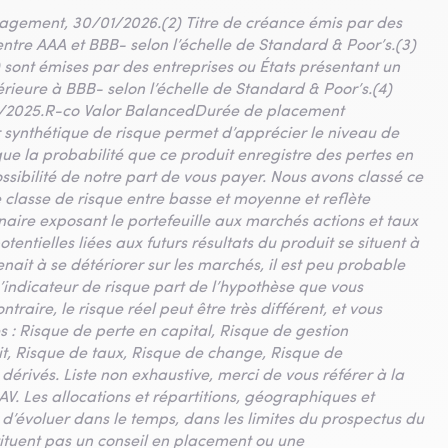
nagement, 30/01/2026.(2) Titre de créance émis par des
entre AAA et BBB- selon l’échelle de Standard & Poor’s.(3)
 sont émises par des entreprises ou États présentant un
férieure à BBB- selon l’échelle de Standard & Poor’s.(4)
2/2025.R-co Valor BalancedDurée de placement
 synthétique de risque permet d’apprécier le niveau de
ique la probabilité que ce produit enregistre des pertes en
ibilité de notre part de vous payer. Nous avons classé ce
ne classe de risque entre basse et moyenne et reflète
naire exposant le portefeuille aux marchés actions et taux
otentielles liées aux futurs résultats du produit se situent à
venait à se détériorer sur les marchés, il est peu probable
L’indicateur de risque part de l’hypothèse que vous
traire, le risque réel peut être très différent, et vous
s : Risque de perte en capital, Risque de gestion
it, Risque de taux, Risque de change, Risque de
s dérivés. Liste non exhaustive, merci de vous référer à la
AV. Les allocations et répartitions, géographiques et
s d’évoluer dans le temps, dans les limites du prospectus du
ituent pas un conseil en placement ou une