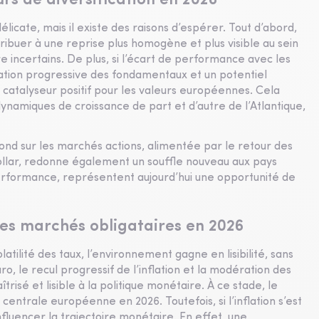
urs de diversification en 2026
licate, mais il existe des raisons d’espérer. Tout d’abord,
ribuer à une reprise plus homogène et plus visible au sein
 incertains. De plus, si l’écart de performance avec les
ation progressive des fondamentaux et un potentiel
 catalyseur positif pour les valeurs européennes. Cela
ynamiques de croissance de part et d’autre de l’Atlantique,
ond sur les marchés actions, alimentée par le retour des
dollar, redonne également un souffle nouveau aux pays
erformance, représentent aujourd’hui une opportunité de
les marchés obligataires en 2026
tilité des taux, l’environnement gagne en lisibilité, sans
, le recul progressif de l’inflation et la modération des
trisé et lisible à la politique monétaire. À ce stade, le
ntrale européenne en 2026. Toutefois, si l’inflation s’est
nfluencer la trajectoire monétaire. En effet, une