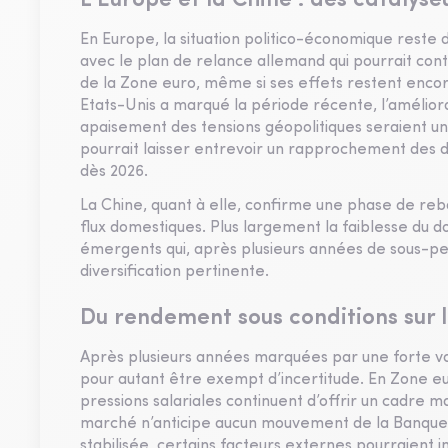
L’Europe et la Chine : des catalyse
En Europe, la situation politico-économique reste dé
avec le plan de relance allemand qui pourrait cont
de la Zone euro, même si ses effets restent encore
Etats-Unis a marqué la période récente, l’amélior
apaisement des tensions géopolitiques seraient un
pourrait laisser entrevoir un rapprochement des d
dès 2026.
La Chine, quant à elle, confirme une phase de reb
flux domestiques. Plus largement la faiblesse du 
émergents qui, après plusieurs années de sous-p
diversification pertinente.
Du rendement sous conditions sur 
Après plusieurs années marquées par une forte vola
pour autant être exempt d’incertitude. En Zone euro
pressions salariales continuent d’offrir un cadre maî
marché n’anticipe aucun mouvement de la Banque ce
stabilisée, certains facteurs externes pourraient i