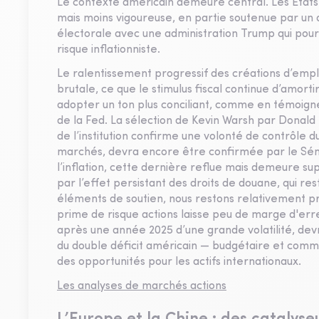
Le contexte américain demeure central. Les États-
mais moins vigoureuse, en partie soutenue par un d
électorale avec une administration Trump qui pourra
risque inflationniste.
Le ralentissement progressif des créations d’empl
brutale, ce que le stimulus fiscal continue d’amor
adopter un ton plus conciliant, comme en témoigne 
de la Fed. La sélection de Kevin Warsh par Donal
de l’institution confirme une volonté de contrôle 
marchés, devra encore être confirmée par le Sén
l’inflation, cette dernière reflue mais demeure 
par l’effet persistant des droits de douane, qui re
éléments de soutien, nous restons relativement pru
prime de risque actions laisse peu de marge d'erreu
après une année 2025 d’une grande volatilité, dev
du double déficit américain — budgétaire et comm
des opportunités pour les actifs internationaux.
Les analyses de marchés actions