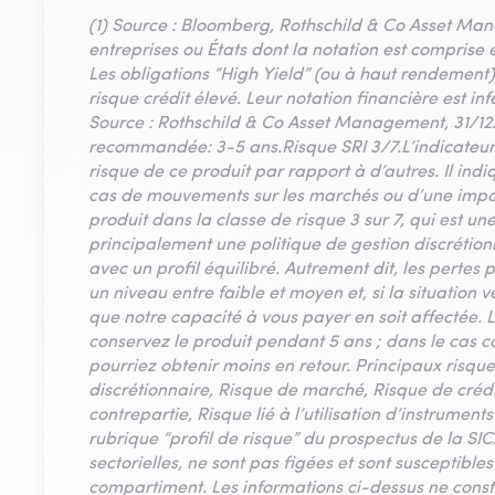
(1) Source : Bloomberg, Rothschild & Co Asset Ma
entreprises ou États dont la notation est comprise 
Les obligations “High Yield” (ou à haut rendement)
risque crédit élevé. Leur notation financière est in
Source : Rothschild & Co Asset Management, 31/1
recommandée: 3-5 ans.Risque SRI 3/7.L’indicateur
risque de ce produit par rapport à d’autres. Il ind
cas de mouvements sur les marchés ou d’une imposs
produit dans la classe de risque 3 sur 7, qui est u
principalement une politique de gestion discrétion
avec un profil équilibré. Autrement dit, les pertes p
un niveau entre faible et moyen et, si la situation 
que notre capacité à vous payer en soit affectée. 
conservez le produit pendant 5 ans ; dans le cas con
pourriez obtenir moins en retour. Principaux risque
discrétionnaire, Risque de marché, Risque de créd
contrepartie, Risque lié à l’utilisation d’instrument
rubrique “profil de risque” du prospectus de la SIC
sectorielles, ne sont pas figées et sont susceptible
compartiment. Les informations ci-dessus ne const