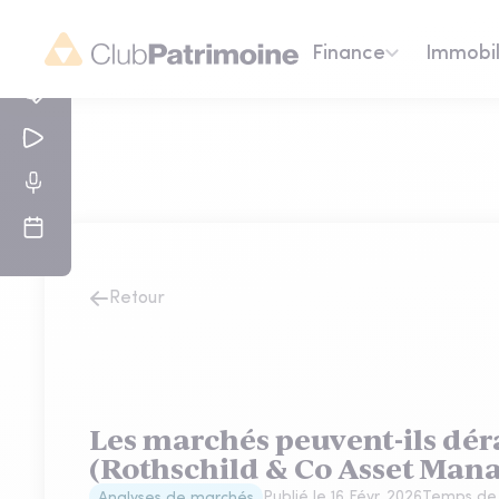
Finance
Immobil
Retour
Les marchés peuvent-ils déra
(Rothschild & Co Asset Ma
Publié le
16 Févr. 2026
Temps de 
Analyses de marchés