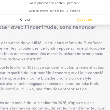
rcement significatif des fonds propres au cours des
ligataires ne semblent plus constituer un simple
e création de valeur, à condition d’une gestion active et
er avec l’incertitude, sans renoncer
et sources de volatilité, la structure même de R-co Valor
rser les turbulences. Le fonds repose sur une philosophie
s moteurs de croissance des marchés actions internationaux
aire redevenu attractif.
u portefeuille fin 20254, se concentre volontairement autour
pour la qualité de leur modèle économique et leur capacité
tte approche « Carte Blanche » sans biais de style
alisations technologiques mondiales, dans les industriels
la santé ou du luxe, que dans des entreprises de
ès de la moitié de l’allocation fin 2025, s’appuie sur un
fié en termes de maturités, de secteurs et d’émetteurs, et