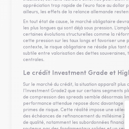
appréciation trop rapide de l’euro face au dollar p
ailleurs, les effets de la relance allemande restent
En tout état de cause, le marché obligataire devra
les plus longues qui sont déjà sous pression. L’am
certaines évolutions structurelles comme la réfor
cette pression sur les taux longs et favoriser une 
contexte, le risque obligataire ne réside plus tan
subtile entre valorisation des dettes souveraines,
centrales.
Le crédit Investment Grade et High
Sur le marché du crédit, la situation apparaît plu
l’Investment Grade2 que sur certains segments pl
de compression des spreads semble désormais lim
performance attendue repose donc davantage sur
primes de risque. Cette réalité impose une sélectiv
des échéances de refinancement du millésime 2021
de qualité, notamment les subordonnées financières