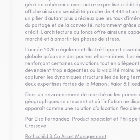
géré en cohérence avec notre expertise crédit ép
affiche ainsi une sensibilité proche de 4,444 et un
un pilier d’autant plus précieux que les taux d’int
du portage et de la convexité, notamment grâce au
crédit. L’architecture du fonds offre ainsi une cap
marché et à amortir les phases de stress.
L’année 2025 a également illustré l’apport essentie
globale qu’au sein des poches elles-mêmes. Les équi
renforçant certaines convictions tout en allégeant
devenaient trop exigeantes ou la visibilité moins ne
capturer les dynamiques structurelles de long term
deux expertises fortes de la Maison : Valor & Fixe
Dans un environnement de marché où les primes d
géographiques se creusent et où l’inflation ne disp
apparaît comme une solution d’allocation flexible 
Par Elsa Fernandez, Product specialist et Philippe 
Crossove
Rothschild & Co Asset Management