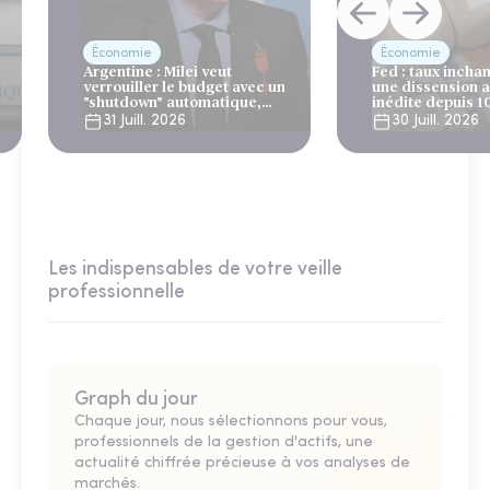
Économie
Économie
Argentine : Milei veut
Fed : taux incha
verrouiller le budget avec un
une dissension 
"shutdown" automatique,
inédite depuis 1
sous le regard bienveillant
31 Juill. 2026
30 Juill. 2026
du FMI
Les indispensables de votre veille
professionnelle
Graph du jour
Chaque jour, nous sélectionnons pour vous,
professionnels de la gestion d'actifs, une
actualité chiffrée précieuse à vos analyses de
marchés.