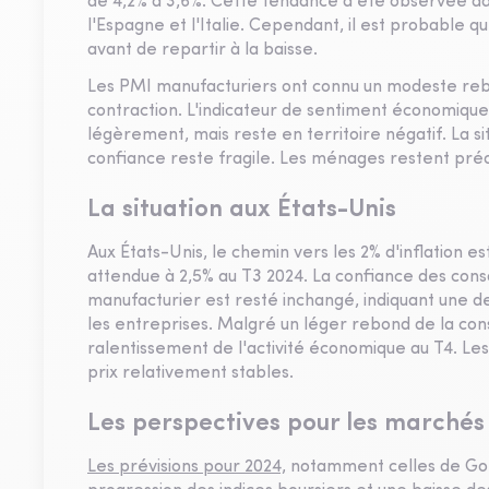
de 4,2% à 3,6%. Cette tendance a été observée dan
l'Espagne et l'Italie. Cependant, il est probable 
avant de repartir à la baisse.
Les PMI manufacturiers ont connu un modeste reb
contraction. L'indicateur de sentiment économiq
légèrement, mais reste en territoire négatif. La s
confiance reste fragile. Les ménages restent pré
La situation aux États-Unis
Aux États-Unis, le chemin vers les 2% d'inflation e
attendue à 2,5% au T3 2024. La confiance des cons
manufacturier est resté inchangé, indiquant une 
les entreprises. Malgré un léger rebond de la co
ralentissement de l'activité économique au T4. Le
prix relativement stables.
Les perspectives pour les marchés
Les prévisions pour 2024,
notamment celles de Gol