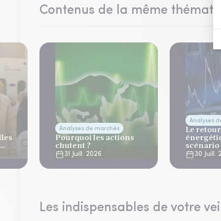
Contenus de la même thémati
Analyses 
Le retour
Analyses de marchés
lles
Pourquoi les actions
énergéti
chutent ?
scénario
normalis
31 Juill. 2026
30 Juill.
Les indispensables de votre vei