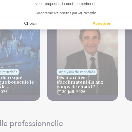
que
de marchés
Analyses de marchés
 du risque
Les marchés
que bouscule le
s’acclimatent-ils aux
 de
coups de chaud ?
ation
 2026
30 Juill. 2026
lle professionnelle