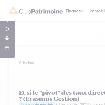
Finance
Immobil
Retour
Et si le "pivot" des taux direc
? (Erasmus Gestion)
Publié le
7 Déc. 2023
Temps de l
Analyses de marchés