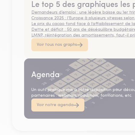
Le top 5 des graphiques les 
Demandeurs d’emploi : une légère baisse au 1er tr
Croissance 2025 : l’Europe à plusieurs vitesses selon
Le prix du cacao fond face à l’affaiblissement de
Dette et déficit : 50 ans de déséquilibre budgétair
LMNP, réintégration des amortissements, faut-il privi
Voir tous nos graphs
Agenda
Un outil pratique mis à votre disposition pour déco
partenaires : webinars, roadshow, formations, etc.
Voir notre agenda