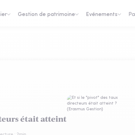
ier
Gestion de patrimoine
Evénements
Pa
teurs était atteint
ecture :
2
min