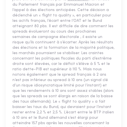
du Parlement français par Emmanuel Macron et
l’appel à des élections anticipées. Cette décision a
déclenché un « ﬂight to quality », en particulier pour
les actifs français, l’écart entre l’OAT et le Bund
atteignant 80 pbs. Il est difﬁcile de dire comment les
spreads évolueront au cours des prochaines
semaines de campagne électorale ; il existe un
risque qu’ils continuent à s’écarter. Après les résultats
des élections et la formation de la majorité politique,
les marchés pourraient se stabiliser. Les craintes
concernant les politiques ﬁscales du parti d’extrême
droite sont élevées, car le déﬁcit s’élève à 5 % et le
ratio dette-PIB est supérieur à 110 %. Mais nous
notons également que le spread français à 2 ans
n’est pas inférieur au spread à 10 ans (un signal clé
d’un risque idiosyncratique limité pour l’instant) et
que les rendements à 10 ans sont assez stables (alors
que les spreads se sont élargis en raison de la baisse
des taux allemands). Le « ﬂight to quality » a fait
baisser les taux du Bund, qui devraient pour l’instant
rester entre 2,2 % et 2,5 %. L’écart entre le BTP italien
à 10 ans et le Bund allemand s’est élargi pour
atteindre 157 pbs après les nouvelles concernant la