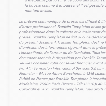
a été publié par la suite. Le cours des actions 
la hausse comme à la baisse, et il est possible 
montant investi.
Le présent communiqué de presse est diffusé à titr
d’ordre professionnel. Franklin Templeton et ses g
professionnelle dans la collecte et le traitement 
presse. Franklin Templeton ne fait aucune déclara
du présent document. Franklin Templeton décline to
d'omission des informations figurant dans le prés
l’inexactitude, de l’erreur ou de l’omission. Tous 
document sont mis à disposition par Franklin Temp
Veuillez consulter votre conseiller financier avant d
Franklin Templeton International Services S.à r.l.
Financier - 8A, rue Albert Borschette, L-1246 Luxem
Publié en France par Franklin Templeton Internation
Madeleine, 75008 Paris France - Tél: +33 (0)1 40 7
Copyright © 2025 Franklin Templeton. Tous droits r