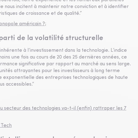
Toutefois, notre expérience et les nombreux parallèles
e nous incitent à maintenir notre conviction et à identifier
stiques de croissance et de qualité.”
 monopole américain ?;
parti de la volatilité structurelle
inhérente à l’investissement dans la technologie. L’indice
ins une fois au cours de 20 des 25 dernières années, ce
rmance significative par rapport au marché au sens large.
nités attrayantes pour les investisseurs à long terme
nce exponentielle des entreprises technologiques de haute
lus accessibles.”
 secteur des technologies va-t-il (enfin) rattraper les 7
s Tech