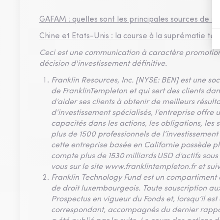
GAFAM : quelles sont les principales sources de r
Chine et Etats-Unis : la course à la suprématie t
Ceci est une communication à caractère promotionne
décision d'investissement définitive.
Franklin Resources, Inc. [NYSE: BEN] est une soc
de FranklinTempleton et qui sert des clients da
d’aider ses clients à obtenir de meilleurs résul
d’investissement spécialisés, l’entreprise offre
capacités dans les actions, les obligations, les s
plus de 1500 professionnels de l’investissement
cette entreprise basée en Californie possède p
compte plus de 1530 milliards USD d’actifs sous
vous sur le site www.franklintempleton.fr et sui
Franklin Technology Fund est un compartiment 
de droit luxembourgeois. Toute souscription aux
Prospectus en vigueur du Fonds et, lorsqu’il es
correspondant, accompagnés du dernier rapport