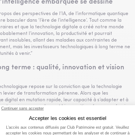
 l’intelligence embarquée se dessine
pos des perspectives de l’IA, de l’informatique quantique
re basculer dans ‘l’ère de l’intelligence’. Tout comme la
graires et que la technologie digitale a créé notre monde
bablement l’innovation, la productivité et pourrait
t insolubles, allant des maladies aux contraintes de
ment, mais les investisseurs technologiques à long terme ne
nités à venir.”
ng terme : qualité, innovation et vision
echnologique repose sur la conviction que la technologie
n levier de transformation pérenne. Alors que les
 digital en mutation rapide, leur capacité à s’adapter et à
es entreprises non seulement bien positionnées pour réussir
novation et façonneront l’avenir dans les prochaines années.”