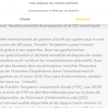
evenus des géants de la tech ?
echnologique mondiale
l. Veuillez consulter le prospectus et le DIC avant toute
iété internationale de gestion d’actifs qui opère sous le nom
ns plus de 150 pays. Franklin Templeton a pour mission
tats grâce à son expertise. Avec ses gestionnaires
 une spécialisation à l’échelle mondiale et dispose de vastes
olutions multi-actifs et les investissements alternatifs. Avec
 et des bureaux dans les principaux marchés financiers,
lus de 75 années d’expérience dans l’investissement et
 gestion au 31 mars 2025. Pour plus d'informations, rendez-
vez nous sur LinkedIn.
de Franklin Templeton Investments Funds (FTIF), une SICAV
 actions de FTIF ne doit être effectuée que sur la base du
t disponible, du Document d’informations clés (DIC)
 annuel audité disponible et du rapport semi-annuel s’il