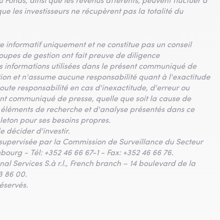
du Fonds, ainsi que les revenus afférents, peuvent fluctuer à
que les investisseurs ne récupèrent pas la totalité du
e informatif uniquement et ne constitue pas un conseil
roupes de gestion ont fait preuve de diligence
des informations utilisées dans le présent communiqué de
tion et n'assume aucune responsabilité quant à l'exactitude
ute responsabilité en cas d'inexactitude, d'erreur ou
ent communiqué de presse, quelle que soit la cause de
les éléments de recherche et d'analyse présentés dans ce
leton pour ses besoins propres.
e décider d'investir.
 – supervisée par la Commission de Surveillance du Secteur
bourg - Tél: +352 46 66 67-1 - Fax: +352 46 66 76.
al Services S.à r.l., French branch – 14 boulevard de la
3 86 00.
éservés.