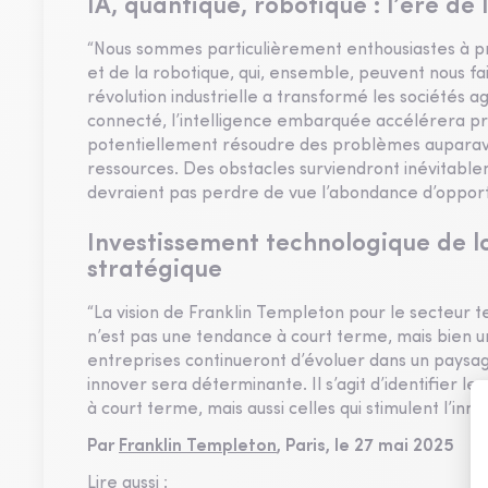
IA, quantique, robotique : l’ère de
“Nous sommes particulièrement enthousiastes à pro
et de la robotique, qui, ensemble, peuvent nous fai
révolution industrielle a transformé les sociétés a
connecté, l’intelligence embarquée accélérera pro
potentiellement résoudre des problèmes auparavan
ressources. Des obstacles surviendront inévitable
devraient pas perdre de vue l’abondance d’opportu
Investissement technologique de lo
stratégique
“La vision de Franklin Templeton pour le secteur t
n’est pas une tendance à court terme, mais bien u
entreprises continueront d’évoluer dans un paysage
innover sera déterminante. Il s’agit d’identifier l
à court terme, mais aussi celles qui stimulent l’in
Par
Franklin Templeton
, Paris, le 27 mai 2025
Lire aussi :