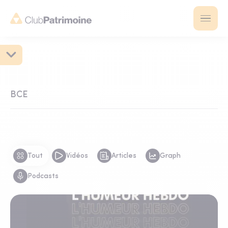
BCE
Tout
Vidéos
Articles
Graph
Podcasts