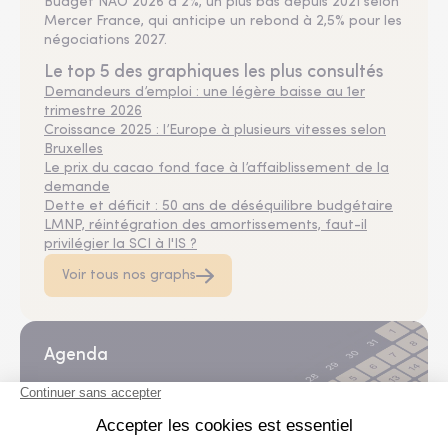
Budget NAO 2026 à 2%, un plus bas depuis 2021 selon
Mercer France, qui anticipe un rebond à 2,5% pour les
négociations 2027.
Le top 5 des graphiques les plus consultés
Demandeurs d’emploi : une légère baisse au 1er
trimestre 2026
Croissance 2025 : l’Europe à plusieurs vitesses selon
Bruxelles
Le prix du cacao fond face à l’affaiblissement de la
demande
Dette et déficit : 50 ans de déséquilibre budgétaire
LMNP, réintégration des amortissements, faut-il
privilégier la SCI à l'IS ?
Voir tous nos graphs
Agenda
Un outil pratique mis à votre disposition pour
découvrir et vous inscrire aux prochains événements
de nos partenaires : webinars, roadshow, formations,