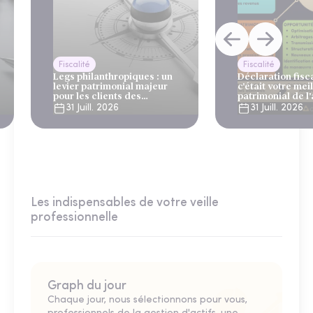
Fiscalité
Fiscalité
Legs philanthropiques : un
Déclaration fiscal
levier patrimonial majeur
c'était votre mei
pour les clients des
patrimonial de l
gestionnaires de patrimoine
31 Juill. 2026
31 Juill. 2026
et des banques privées
Les indispensables de votre veille
professionnelle
Graph du jour
Chaque jour, nous sélectionnons pour vous,