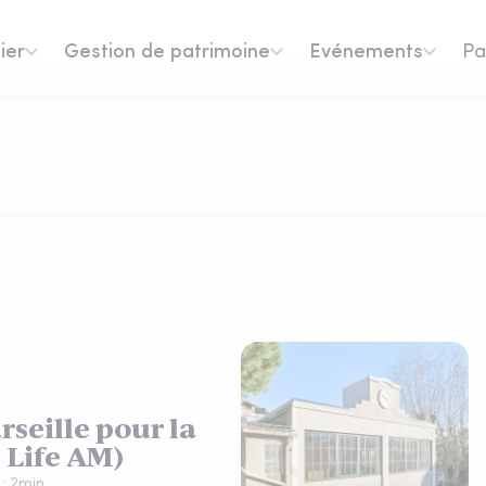
ier
Gestion de patrimoine
Evénements
Pa
seille pour la
 Life AM)
 :
2
min