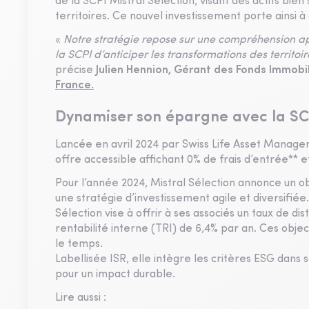
de la SCPI Mistral Sélection, visant des actifs bie
territoires. Ce nouvel investissement porte ainsi à
«
Notre stratégie repose sur une compréhension a
la SCPI d’anticiper les transformations des territoir
précise
Julien Hennion, Gérant des Fonds Immobi
France
.
Dynamiser son épargne avec la SCP
Lancée en avril 2024 par Swiss Life Asset Managers
offre accessible affichant 0% de frais d’entrée** 
Pour l’année 2024, Mistral Sélection annonce un ob
une stratégie d’investissement agile et diversifiée.
Sélection vise à offrir à ses associés un taux de dis
rentabilité interne (TRI) de 6,4% par an. Ces objec
le temps.
Labellisée ISR, elle intègre les critères ESG dans 
pour un impact durable.
Lire aussi :