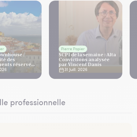
ier
Pierre Papier
ownhouse :
SCPI de la semaine : Alta
ité des
Convictions analysée
ents réservés
par Vincent Danis
ne
 2026
31 Juill. 2026
lle professionnelle