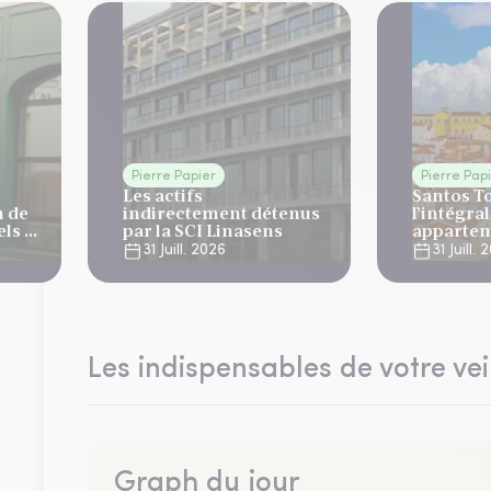
Pierre Papier
Pierre Pap
Les actifs
Santos T
n de
indirectement détenus
l’intégral
ls 4
par la SCI Linasens
appartem
à Lisbon
31 Juill. 2026
31 Juill.
Les indispensables de votre vei
Graph du jour