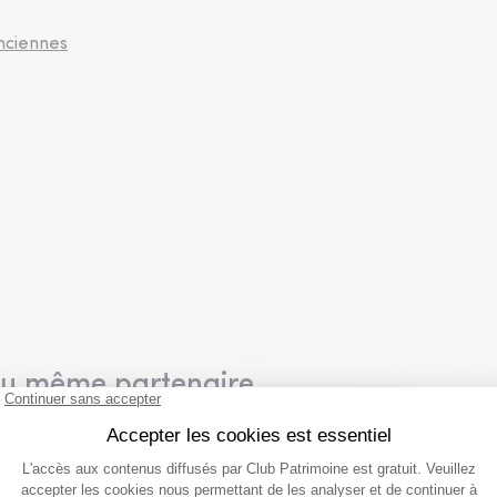
enciennes
du même partenaire