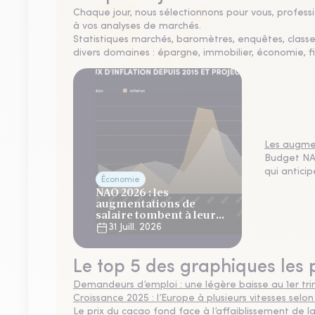
Chaque jour, nous sélectionnons pour vous, professio
à vos analyses de marchés.
Statistiques marchés, baromètres, enquêtes, clas
divers domaines : épargne, immobilier, économie, fi
Les augmen
Budget NAO
qui antici
Économie
NAO 2026 : les
augmentations de
salaire tombent à leur
plus bas niveau depuis 4
31 Juill. 2026
ans
Le top 5 des graphiques les 
Demandeurs d’emploi : une légère baisse au 1er tr
Croissance 2025 : l’Europe à plusieurs vitesses selon
Le prix du cacao fond face à l’affaiblissement de