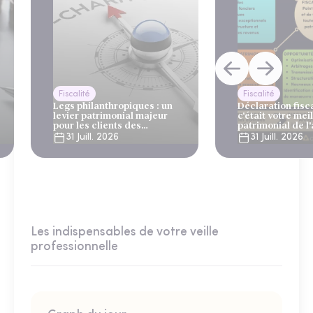
Fiscalité
Fiscalité
Legs philanthropiques : un
Déclaration fiscal
levier patrimonial majeur
c'était votre mei
pour les clients des
patrimonial de l
gestionnaires de patrimoine
31 Juill. 2026
31 Juill. 2026
et des banques privées
Les indispensables de votre veille
professionnelle