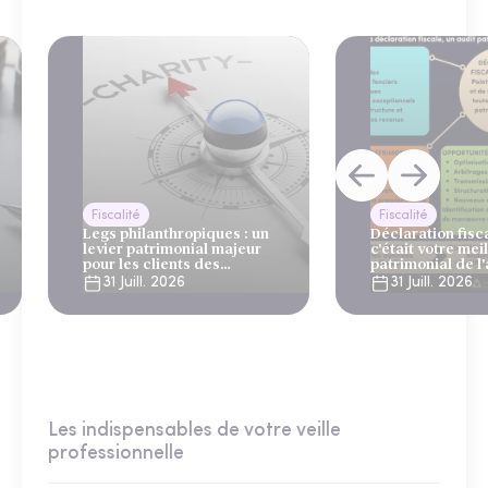
Fiscalité
Fiscalité
Legs philanthropiques : un
Déclaration fiscal
levier patrimonial majeur
c'était votre mei
pour les clients des
patrimonial de l
gestionnaires de patrimoine
31 Juill. 2026
31 Juill. 2026
et des banques privées
Les indispensables de votre veille
professionnelle