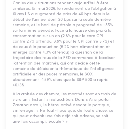
Car les deux situations tendent aujourd’hui à être
similaires. En mai 2026, le rendement de l’obligation à
10 ans US a augmenté de près de 40 bps depuis le
début de l’année, dont 20 bps sur la seule dernière
semaine, et le baril de pétrole a progressé de +85%
sur la même période. Face à la hausse des prix à la
consommation sur un an (2.8% pour le core CPI
contre 2.7% attendu, 3.8% pour le CPI contre 3.7%) et
de ceux à la production (5.2% hors alimentation et
énergie contre 4.3% attendu) la question de la
trajectoire des taux de la FED commence à focaliser
l’attention des marchés, qui ont décidé cette
semaine de délaisser la thématique de l’intelligence
artificielle et des puces mémoires, le SOX
abandonnant -1.59% alors que le S&P 500 a repris
+0.13%.
A la croisée des chemins, les marchés sont en train de
vivre un « Instant » nietzschéen. Dans « Ainsi parlait
Zarathoustra », le héros, arrivé devant le portique,
s’interroge : « Ne faut-il pas que, de toute chose, ce
qui peut advenir une fois déjà soit advenu, se soit
une fois accompli, écoulé ? ».