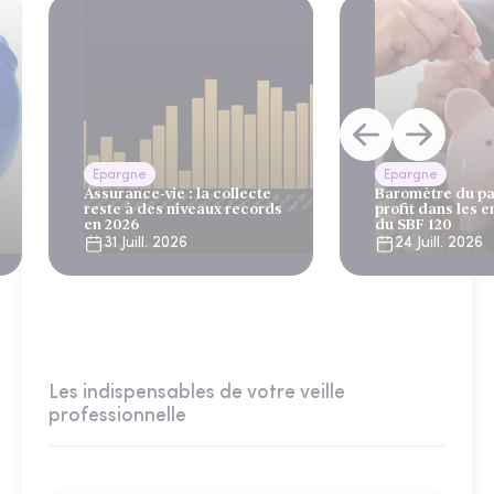
Epargne
Epargne
Assurance-vie : la collecte
Baromètre du pa
reste à des niveaux records
profit dans les e
en 2026
du SBF 120
31 Juill. 2026
24 Juill. 2026
Les indispensables de votre veille
professionnelle