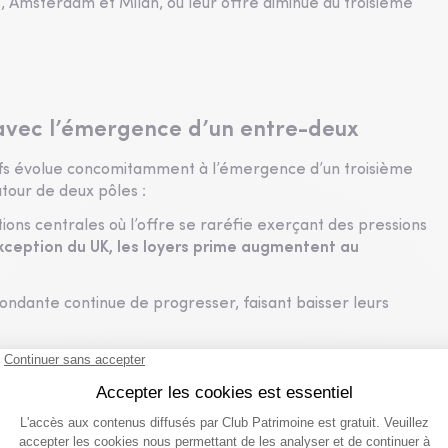
 Amsterdam et Milan, où leur offre diminue au troisième
 avec l’émergence d’un entre-deux
fs évolue concomitamment à l’émergence d’un troisième
utour de deux pôles :
tions centrales où l’offre se raréfie exerçant des pressions
exception du UK, les loyers prime augmentent au
bondante continue de progresser, faisant baisser leurs
ue s’assombrit, émerge un segment intermédiaire qui offre
es espaces haut de gamme, performant sur un plan
 de leur localisation en périphérie).