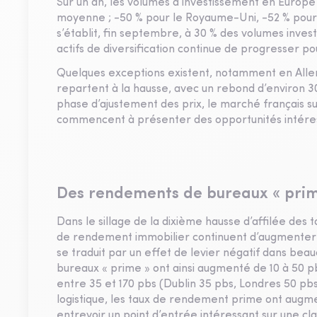
Sur un an, les volumes d’investissement en Europe 
moyenne ; -50 % pour le Royaume-Uni, -52 % pour 
s’établit, fin septembre, à 30 % des volumes investi
actifs de diversification continue de progresser p
Quelques exceptions existent, notamment en Alle
repartent à la hausse, avec un rebond d’environ 30
phase d’ajustement des prix, le marché français s
commencent à présenter des opportunités intére
Des rendements de bureaux « prime
Dans le sillage de la dixième hausse d’affilée des
de rendement immobilier continuent d’augmenter pa
se traduit par un effet de levier négatif dans b
bureaux « prime » ont ainsi augmenté de 10 à 50 pbs
entre 35 et 170 pbs (Dublin 35 pbs, Londres 50 pbs,
logistique, les taux de rendement prime ont augme
entrevoir un point d’entrée intéressant sur une cl