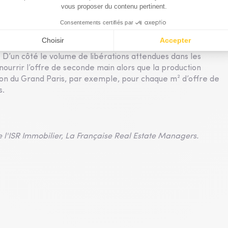
 ressortir un problème d’inadéquation de l’offre, tant en
tinue de progresser dans les périphéries mais recule dans
 centraux des affaires de Paris ou Munich qui affichent des
ue la vacance en périphérie s’approche des 20 %. L’offre
 D’un côté le volume de libérations attendues dans les
nourrir l’offre de seconde main alors que la production
gion du Grand Paris, par exemple, pour chaque m² d’offre de
s.
de l'ISR Immobilier, La Française Real Estate Managers.