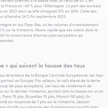
restent orientés à la baisse avec un recul de 55 % en
la France et -60 % pour l’Allemagne. La part des bureaux
s en 2023 alors qu’elle atteignait 51% en 2019. Celle des
our atteindre 24 % fin septembre 2023.
magne et aux Pays-Bas, où les volumes d’investissement
 % sur le trimestre. Moins rapide que ses voisins dans la
ubit la concurrence d’autres pays européens qui
ssantes.
 » qui suivent la hausse des taux
 taux directeurs de la Banque Centrale Européenne, les taux
rtout en Europe. Par ailleurs, le coût élevé de la dette
eaucoup de pays européens. Les taux de rendement de
 sur le dernier trimestre, portant ainsi la hausse sur un an
 Paris 75 pbs, Bruxelles 75 pbs, Munich 150 pbs). En
nté en moyenne de 7 pbs sur le trimestre, laissant
asse d’actifs qui présente des fondamentaux locatifs bien