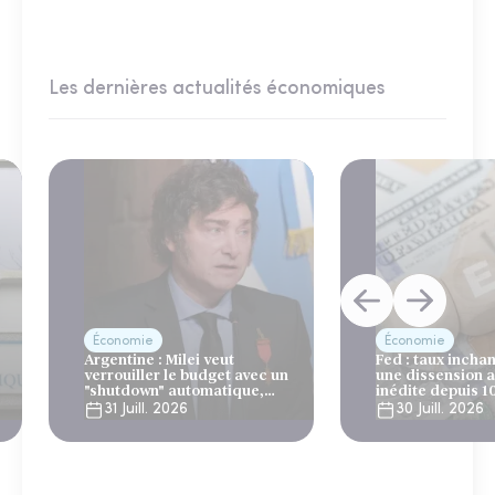
Les dernières actualités économiques
Économie
Économie
Argentine : Milei veut
Fed : taux incha
verrouiller le budget avec un
une dissension 
"shutdown" automatique,
inédite depuis 1
sous le regard bienveillant
31 Juill. 2026
30 Juill. 2026
du FMI