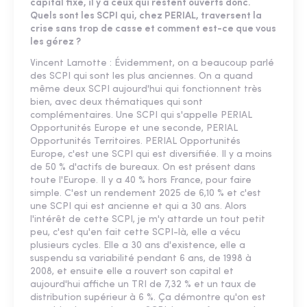
capital fixe, il y a ceux qui restent ouverts donc.
Quels sont les SCPI qui, chez PERIAL, traversent la
crise sans trop de casse et comment est-ce que vous
les gérez ?
Vincent Lamotte : Évidemment, on a beaucoup parlé
des SCPI qui sont les plus anciennes. On a quand
même deux SCPI aujourd'hui qui fonctionnent très
bien, avec deux thématiques qui sont
complémentaires. Une SCPI qui s'appelle PERIAL
Opportunités Europe et une seconde, PERIAL
Opportunités Territoires. PERIAL Opportunités
Europe, c'est une SCPI qui est diversifiée. Il y a moins
de 50 % d'actifs de bureaux. On est présent dans
toute l'Europe. Il y a 40 % hors France, pour faire
simple. C'est un rendement 2025 de 6,10 % et c'est
une SCPI qui est ancienne et qui a 30 ans. Alors
l'intérêt de cette SCPI, je m'y attarde un tout petit
peu, c'est qu'en fait cette SCPI-là, elle a vécu
plusieurs cycles. Elle a 30 ans d'existence, elle a
suspendu sa variabilité pendant 6 ans, de 1998 à
2008, et ensuite elle a rouvert son capital et
aujourd'hui affiche un TRI de 7,32 % et un taux de
distribution supérieur à 6 %. Ça démontre qu'on est