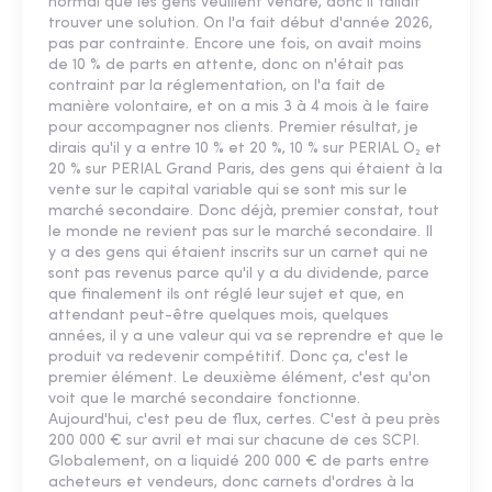
normal que les gens veuillent vendre, donc il fallait
trouver une solution. On l'a fait début d'année 2026,
pas par contrainte. Encore une fois, on avait moins
de 10 % de parts en attente, donc on n'était pas
contraint par la réglementation, on l'a fait de
manière volontaire, et on a mis 3 à 4 mois à le faire
pour accompagner nos clients. Premier résultat, je
dirais qu'il y a entre 10 % et 20 %, 10 % sur PERIAL O₂ et
20 % sur PERIAL Grand Paris, des gens qui étaient à la
vente sur le capital variable qui se sont mis sur le
marché secondaire. Donc déjà, premier constat, tout
le monde ne revient pas sur le marché secondaire. Il
y a des gens qui étaient inscrits sur un carnet qui ne
sont pas revenus parce qu'il y a du dividende, parce
que finalement ils ont réglé leur sujet et que, en
attendant peut-être quelques mois, quelques
années, il y a une valeur qui va se reprendre et que le
produit va redevenir compétitif. Donc ça, c'est le
premier élément. Le deuxième élément, c'est qu'on
voit que le marché secondaire fonctionne.
Aujourd'hui, c'est peu de flux, certes. C'est à peu près
200 000 € sur avril et mai sur chacune de ces SCPI.
Globalement, on a liquidé 200 000 € de parts entre
acheteurs et vendeurs, donc carnets d'ordres à la