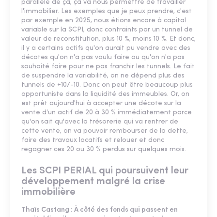
parallèle de ça, ça va nous permettre de travailler
l'immobilier. Les exemples que je peux prendre, c'est
par exemple en 2025, nous étions encore à capital
variable sur la SCPI, donc contraints par un tunnel de
valeur de reconstitution, plus 10 %, moins 10 %. Et donc,
il y a certains actifs qu'on aurait pu vendre avec des
décotes qu'on n'a pas voulu faire ou qu'on n'a pas
souhaité faire pour ne pas franchir les tunnels. Le fait
de suspendre la variabilité, on ne dépend plus des
tunnels de +10/-10. Donc on peut être beaucoup plus
opportuniste dans la liquidité des immeubles. Or, on
est prêt aujourd'hui à accepter une décote sur la
vente d'un actif de 20 à 30 % immédiatement parce
qu'on sait qu'avec la trésorerie qui va rentrer de
cette vente, on va pouvoir rembourser de la dette,
faire des travaux locatifs et relouer et donc
regagner ces 20 ou 30 % perdus sur quelques mois.
Les SCPI PERIAL qui poursuivent leur
développement malgré la crise
immobilière
Thaïs Castang : À côté des fonds qui passent en