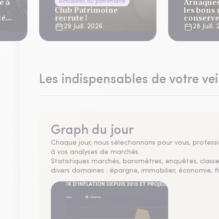
e à
Arnaques 
Actualités du patrimoine
Club Patrimoine
les bons 
té
recrute !
conserve
vacance
29 Juill. 2026
28 Juill.
lier
Les indispensables de votre vei
Graph du jour
Chaque jour, nous sélectionnons pour vous, professio
à vos analyses de marchés.
Statistiques marchés, baromètres, enquêtes, clas
divers domaines : épargne, immobilier, économie, fi