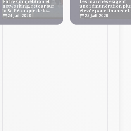
Entre compétition et
Les marchés exigent
networking, retour sur
une rémunération plu
la 5e Pétanque de la
élevée pour financer l
Finance
dette française
24 Juill. 2026
23 Juill. 2026