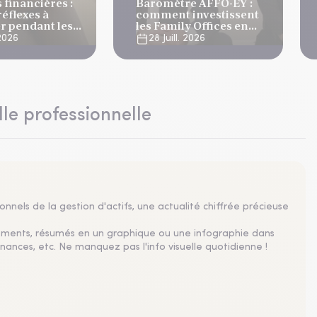
financières :
Baromètre AFFO-EY :
réflexes à
comment investissent
r pendant les
les Family Offices en
s
2026 ?
 2026
28 Juill. 2026
lle professionnelle
nnels de la gestion d'actifs, une actualité chiffrée précieuse
sements, résumés en un graphique ou une infographie dans
nances, etc. Ne manquez pas l'info visuelle quotidienne !