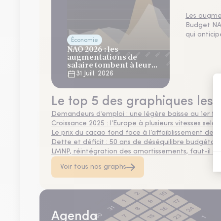
Les augmen
Budget NAO
qui antici
Économie
NAO 2026 : les
augmentations de
salaire tombent à leur
plus bas niveau depuis 4
31 Juill. 2026
ans
Le top 5 des graphiques les 
Demandeurs d’emploi : une légère baisse au 1er tr
Croissance 2025 : l’Europe à plusieurs vitesses selon
Le prix du cacao fond face à l’affaiblissement de
Dette et déficit : 50 ans de déséquilibre budgétair
LMNP, réintégration des amortissements, faut-il privi
Voir tous nos graphs
Agenda