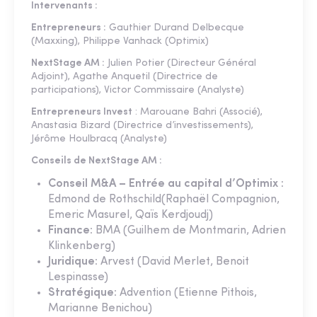
Intervenants :
Entrepreneurs :
Gauthier Durand Delbecque
(Maxxing), Philippe Vanhack (Optimix)
NextStage AM :
Julien Potier (Directeur Général
Adjoint), Agathe Anquetil (Directrice de
participations), Victor Commissaire (Analyste)
Entrepreneurs Invest
: Marouane Bahri (Associé),
Anastasia Bizard (Directrice d’investissements),
Jérôme Houlbracq (Analyste)
Conseils de NextStage AM :
Conseil M&A – Entrée au capital d’Optimix :
Edmond de Rothschild(Raphaël Compagnion,
Emeric Masurel, Qaïs Kerdjoudj)
Finance:
BMA (Guilhem de Montmarin, Adrien
Klinkenberg)
Juridique:
Arvest (David Merlet, Benoit
Lespinasse)
Stratégique:
Advention (Etienne Pithois,
Marianne Benichou)