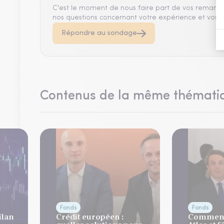
C'est le moment de nous faire part de vos remarqu
nos questions concernant votre expérience et vos a
Répondre au sondage
Contenus de la même thémati
Fonds
Fonds
ilan
Crédit européen :
Comment