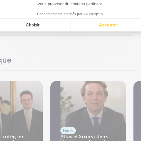
es et suggestions. Prenez quelques instants pour répondre à
ttentes concernant notre site Club Patrimoine.
que
Fonds
 intégrer
Atlas et Sirius : deux