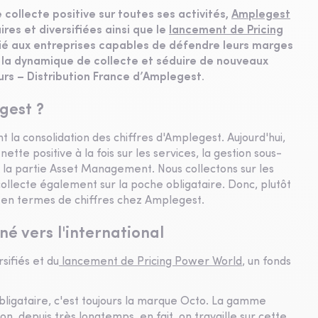
 collecte positive sur toutes ses activités,
Amplegest
es et diversifiées ainsi que le
lancement de Pricing
dié aux entreprises capables de défendre leurs marges
vre la dynamique de collecte et séduire de nouveaux
eurs – Distribution France d’Amplegest.
gest ?
t la consolidation des chiffres d'Amplegest. Aujourd'hui,
te positive à la fois sur les services, la gestion sous-
e la partie Asset Management. Nous collectons sur les
ollecte également sur la poche obligataire. Donc, plutôt
 en termes de chiffres chez Amplegest.
é vers l'international
sifiés et du
lancement de Pricing Power World
, un fonds
obligataire, c'est toujours la marque Octo. La gamme
n, depuis très longtemps, en fait, on travaille sur cette