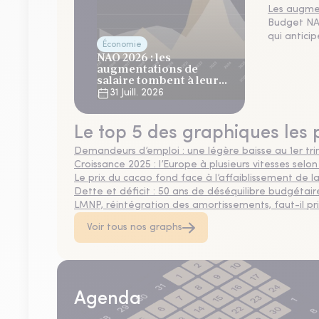
Les augmen
Budget NAO
qui antici
Économie
NAO 2026 : les
augmentations de
salaire tombent à leur
plus bas niveau depuis 4
31 Juill. 2026
ans
Le top 5 des graphiques les 
Demandeurs d’emploi : une légère baisse au 1er tr
Croissance 2025 : l’Europe à plusieurs vitesses selon
Le prix du cacao fond face à l’affaiblissement de
Dette et déficit : 50 ans de déséquilibre budgétair
LMNP, réintégration des amortissements, faut-il privi
Voir tous nos graphs
Agenda