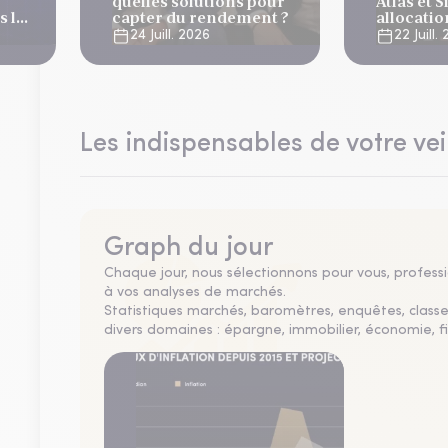
quelles solutions pour
Atlas et 
 la
capter du rendement ?
allocati
es
?
24 Juill. 2026
22 Juill.
Les indispensables de votre vei
Graph du jour
Chaque jour, nous sélectionnons pour vous, professio
à vos analyses de marchés.
Statistiques marchés, baromètres, enquêtes, clas
divers domaines : épargne, immobilier, économie, fi