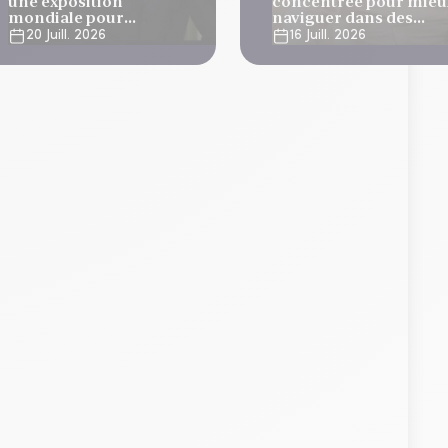
une exposition
concentrée pour mieu
mondiale pour
naviguer dans des
développer ses
marchés volatils
20 Juill. 2026
16 Juill. 2026
stratégies long/short