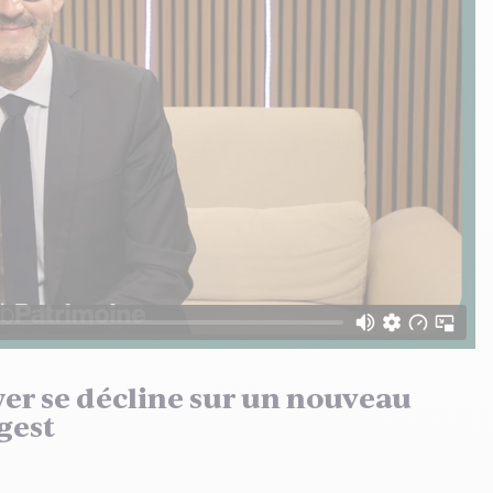
wer se décline sur un nouveau
gest