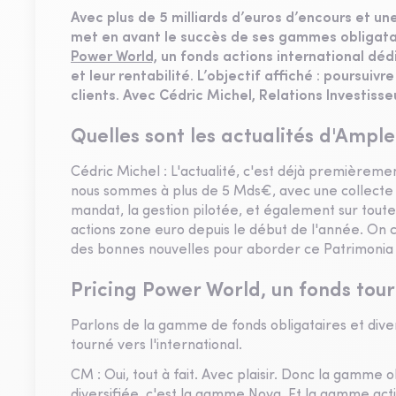
Avec plus de 5 milliards d’euros d’encours et une
met en avant le succès de ses gammes obligatair
Power World,
un fonds actions international dé
et leur rentabilité. L’objectif affiché : poursui
clients. Avec Cédric Michel, Relations Investiss
Quelles sont les actualités d'Ample
Cédric Michel : L'actualité, c'est déjà premièremen
nous sommes à plus de 5 Mds€, avec une collecte net
mandat, la gestion pilotée, et également sur tout
actions zone euro depuis le début de l'année. On c
des bonnes nouvelles pour aborder ce Patrimonia
Pricing Power World, un fonds tourn
Parlons de la gamme de fonds obligataires et diver
tourné vers l'international.
CM : Oui, tout à fait. Avec plaisir. Donc la gamme 
diversifiée, c'est la gamme Nova. Et la gamme actio