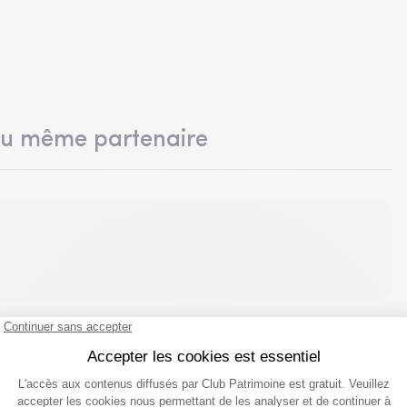
du même partenaire
 vos suggestions !