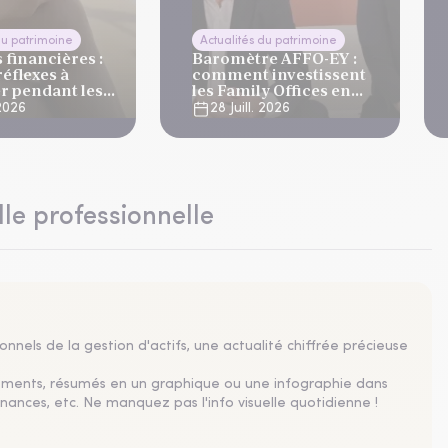
du patrimoine
Actualités du patrimoine
financières :
Baromètre AFFO-EY :
réflexes à
comment investissent
r pendant les
les Family Offices en
s
2026 ?
 2026
28 Juill. 2026
lle professionnelle
nnels de la gestion d'actifs, une actualité chiffrée précieuse
sements, résumés en un graphique ou une infographie dans
nances, etc. Ne manquez pas l'info visuelle quotidienne !