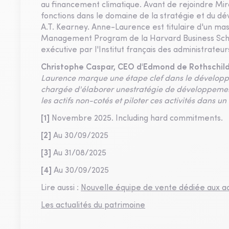
au financement climatique. Avant de rejoindre Mi
fonctions dans le domaine de la stratégie et du d
A.T. Kearney. Anne-Laurence est titulaire d'un m
Management Program de la Harvard Business School
exécutive par l'Institut français des administrateurs
Christophe Caspar, CEO d'Edmond de Rothschi
Laurence marque une étape clef dans le développem
chargée d'élaborer unestratégie de développemen
les actifs non-cotés et piloter ces activités dans 
[1]
Novembre 2025. Including hard commitments.
[2]
Au 30/09/2025
[3]
Au 31/08/2025
[4]
Au 30/09/2025
Lire aussi :
Nouvelle équipe de vente dédiée aux ac
Les actualités du patrimoine