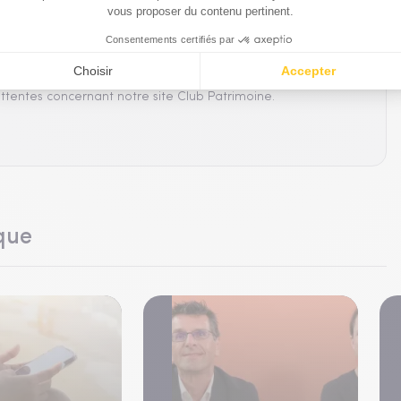
 vos suggestions !
es et suggestions. Prenez quelques instants pour répondre à
ttentes concernant notre site Club Patrimoine.
que