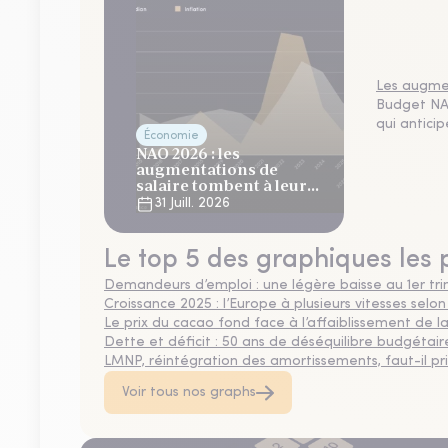
Les augmen
Budget NAO
qui antici
Économie
NAO 2026 : les
augmentations de
salaire tombent à leur
plus bas niveau depuis 4
31 Juill. 2026
ans
Le top 5 des graphiques les 
Demandeurs d’emploi : une légère baisse au 1er tr
Croissance 2025 : l’Europe à plusieurs vitesses selon
Le prix du cacao fond face à l’affaiblissement de
Dette et déficit : 50 ans de déséquilibre budgétair
LMNP, réintégration des amortissements, faut-il privi
Voir tous nos graphs