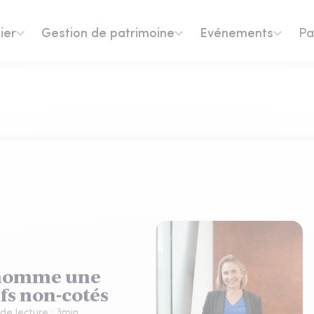
ier
Gestion de patrimoine
Evénements
Pa
 nomme une
fs non-cotés
de lecture :
3
min