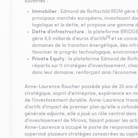
suivantes :
Immobilier
: Edmond de Rothschild REIM gère 13,
principaux marchés européens, investissant dans
logistique et la dette, et propose une gamme de 
Dette d'infrastructure
: la plateforme BRIDGE
[3]
gère 6,5 milliards d'euros d'actifs
et se conce
domaines de la transition énergétique, des inf
favoriser le progrès technologique, environnem
Private Equity
: la plateforme Edmond de Rothsc
répartis sur 11 stratégies d'investissement, ch
dans leur domaine, renforçant ainsi l’économie e
Anne-Laurence Roucher possède plus de 25 ans d'ex
stratégique, esprit d'entreprise, expérience en 
de l'investissement durable. Anne-Laurence travail
d'actifs d'impact de premier plan qu'elle a cofond
générale adjointe, elle a joué un rôle central dan
d'investissement de Mirova, faisant passer les actif
Anne-Laurence a occupé le poste de responsable du
supervisé plusieurs stratégies consacrées au capi