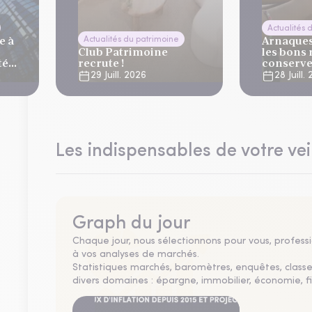
Actualités 
e à
Arnaques 
Actualités du patrimoine
Club Patrimoine
les bons 
té
recrute !
conserve
vacance
29 Juill. 2026
28 Juill.
lier
Les indispensables de votre vei
Graph du jour
Chaque jour, nous sélectionnons pour vous, professio
à vos analyses de marchés.
Statistiques marchés, baromètres, enquêtes, clas
divers domaines : épargne, immobilier, économie, fi