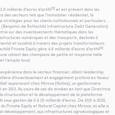
[2]
6 milliards d'euros d’actifs
et est présent dans les
 des secteurs tels que l'immobilier résidentiel, la
stratégies pour les clients institutionnels et particuliers.
 (Benjamin de Rothschild Infrastructure Debt Generation)
ntre sur des investissements thématiques dans les
rastructures numériques et des transports, destinés à
ental et sociétal à travers des projets transformateurs.
[4]
hild Private Equity gère 4,6 milliards d'euros d'actifs
acune ciblant des champions de petite et moyenne taille
t l'emploi local.
périence dans le secteur financier, alliant leadership
matière d'investissement et engagement profond en faveur
lait auparavant chez Mirova (Natixis), un gestionnaire
é en 2012. Au cours de ses dix années en tant que Directrice
s la structuration et le développement de la plateforme
s sous gestion de 0 à 25 milliards d'euros. De 2021 à 2025,
 Private Equity et Natural Capital chez Mirova, où elle a
tal-développement, aux infrastructures agroécologiques et