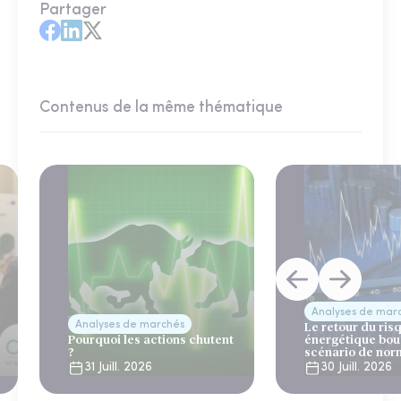
Partager
Contenus de la même thématique
Analyses de mar
Analyses de marchés
Le retour du ris
Pourquoi les actions chutent
énergétique bou
?
scénario de nor
31 Juill. 2026
30 Juill. 2026