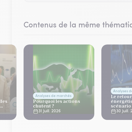
Contenus de la même thémati
Analyses 
Le retour
Analyses de marchés
lles
Pourquoi les actions
énergéti
chutent ?
scénario
normalis
31 Juill. 2026
30 Juill.