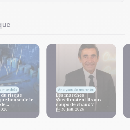
que
de marchés
Analyses de marchés
 du risque
Les marchés
que bouscule le
s’acclimatent-ils aux
 de
coups de chaud ?
ation
 2026
30 Juill. 2026