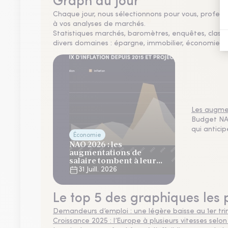
Graph du jour
Chaque jour, nous sélectionnons pour vous, professio
à vos analyses de marchés.
Statistiques marchés, baromètres, enquêtes, clas
divers domaines : épargne, immobilier, économie, fi
Les augmen
Budget NAO
qui antici
Économie
NAO 2026 : les
augmentations de
salaire tombent à leur
plus bas niveau depuis 4
31 Juill. 2026
ans
Le top 5 des graphiques les 
Demandeurs d’emploi : une légère baisse au 1er tr
Croissance 2025 : l’Europe à plusieurs vitesses selon