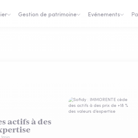
ier
Gestion de patrimoine
Evénements
Pa
 actifs à des
xpertise
:
1
min