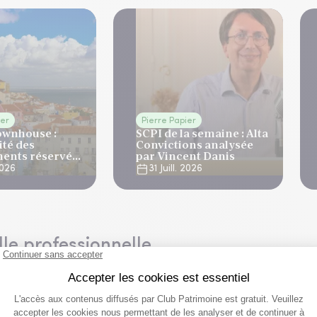
ier
Pierre Papier
ownhouse :
SCPI de la semaine : Alta
ité des
Convictions analysée
ents réservés
par Vincent Danis
ne
 2026
31 Juill. 2026
lle professionnelle