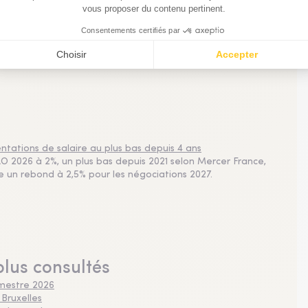
nnels de la gestion d'actifs, une actualité chiffrée précieuse
sements, résumés en un graphique ou une infographie dans
nances, etc. Ne manquez pas l'info visuelle quotidienne !
tations de salaire au plus bas depuis 4 ans
 2026 à 2%, un plus bas depuis 2021 selon Mercer France,
pe un rebond à 2,5% pour les négociations 2027.
plus consultés
imestre 2026
 Bruxelles