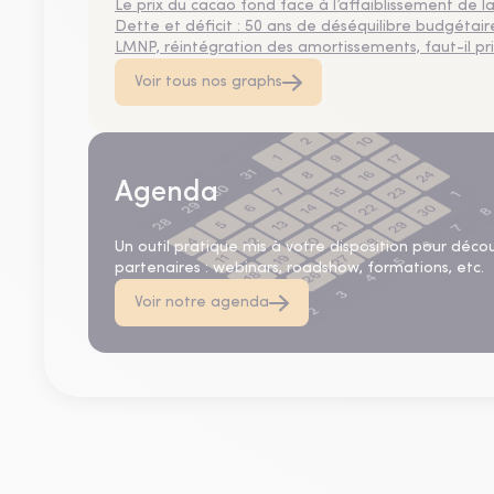
Le prix du cacao fond face à l’affaiblissement de
Dette et déficit : 50 ans de déséquilibre budgétair
LMNP, réintégration des amortissements, faut-il privi
Voir tous nos graphs
Agenda
Un outil pratique mis à votre disposition pour déco
partenaires : webinars, roadshow, formations, etc.
Voir notre agenda