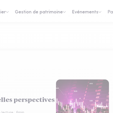
ier
Gestion de patrimoine
Evénements
Pa
elles perspectives
lecture :
6
min