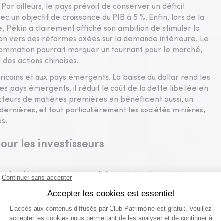
 Par ailleurs, le pays prévoit de conserver un déficit
c un objectif de croissance du PIB à 5 %. Enfin, lors de la
Pékin a clairement affiché son ambition de stimuler la
n vers des réformes axées sur la demande intérieure. Le
nsommation pourrait marquer un tournant pour le marché,
 des actions chinoises.
ricains et aux pays émergents. La baisse du dollar rend les
s pays émergents, il réduit le coût de la dette libellée en
ucteurs de matières premières en bénéficient aussi, un
 dernières, et tout particulièrement les sociétés minières,
és.
our les investisseurs
ec les élections de mi-mandat au centre des enjeux.
inant pour la composition du Congrès et pourrait rebattre
’exécutif à déployer ses priorités économiques et
notamment sur la politique fiscale, entre la tentation d’une
gétaire ; et la politique commerciale, avec en toile de