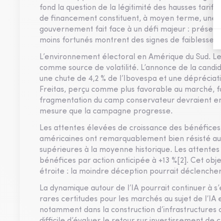
fond la question de la légitimité des hausses tarifa
de financement constituent, à moyen terme, une so
gouvernement fait face à un défi majeur : préser
moins fortunés montrent des signes de faiblesse.
L’environnement électoral en Amérique du Sud. Le 
comme source de volatilité. L’annonce de la cand
une chute de 4,2 % de l’Ibovespa et une dépréciation
Freitas, perçu comme plus favorable au marché, fac
fragmentation du camp conservateur devraient entra
mesure que la campagne progresse.
Les attentes élevées de croissance des bénéfices,
américaines ont remarquablement bien résisté aux 
supérieures à la moyenne historique. Les attentes
bénéfices par action anticipée à +13 %[2]. Cet ob
étroite : la moindre déception pourrait déclencher
La dynamique autour de l’IA pourrait continuer à s
rares certitudes pour les marchés au sujet de l’IA
notamment dans la construction d’infrastructures 