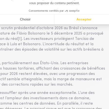
ires. L’augmentation du déficit américain et ses modalités
urce d’inquiétude pour les marchés. Enfin, le
ver une croissance durable alors que les consommateurs les
scrutin présidentiel d’octobre 2026 au Brésil s’annonce
idature de Flávio Bolsonaro le 5 décembre 2025 a provoqué
 du réal[1]. Les investisseurs privilégient Tarcísio de
e à Lula et Bolsonaro. L’incertitude du résultat et la
îner des épisodes de volatilité sur les actifs brésiliens à
 particulièrement aux États-Unis. Les entreprises
hausses tarifaires, affichant des croissances de bénéfices
 pour 2026 restent élevées, avec une progression des
jectif semble atteignable, mais la marge de manœuvre est
 des corrections rapides sur les marchés.
’essouffler après une année exceptionnelle. L’une des
 est l’ampleur des investissements dans ce domaine,
comme les centres de données. En parallèle, il reste