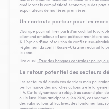
flux favorable. La faiblesse du dollar offre un sou
améliorant la compétitivité économique des pays 
exportateurs de matières premières.
Un contexte porteur pour les mar
L’Europe pourrait tirer parti d’un cocktail favorabl
allemand ambitieux et une politique monétaire soup
%. L’option d'une résolution du conflit russo-ukrain
règlement du conflit Russie–Ukraine réduirait la pr
la zone.
Lire aussi :
Taux des banques centrales : pourquoi u
Le retour potentiel des secteurs dé
Les secteurs délaissés ces derniers mois pourraien
performance des marchés actions a été largement
l’IA. Cette dynamique a relégué au second plan des
ou le luxe. Nous anticipons qu’en 2026, ces segmen
des valorisations attractives, des fondamentaux so