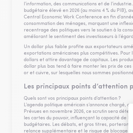
l’information, des communications et de l’industrie.
budgétaire élevé en 2026 (au moins 4 % du PIB), ave
Central Economic Work Conference en fin d’année, 
consommation des ménages, marquant une inflexio
recentrage des politiques vers le soutien à la co
améliorant le sentiment des investisseurs à l’égard
Un dollar plus faible profite aux exportateurs amé
exportations américaines plus compétitives. Pour le
dollars et attire davantage de capitaux. Les prod
dollar plus bas tend à faire monter les prix de ces
or et cuivre, sur lesquelles nous sommes positionn
Les principaux points d’attention p
Quels sont vos principaux points d’attention ?
L’agenda politique américain s’annonce chargé, av
Prévues en novembre 2026, ce scrutin sera déterm
les cartes du pouvoir, influençant la capacité de l
budgétaires. Les débats, et gros titres, porteront 
relance supplémentaire et le risque de blocage bud