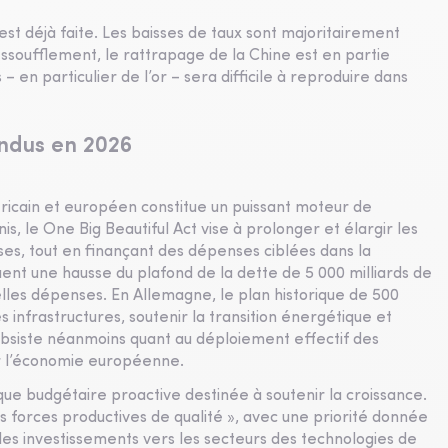
t déjà faite. Les baisses de taux sont majoritairement
essoufflement, le rattrapage de la Chine est en partie
n particulier de l’or – sera difficile à reproduire dans
endus en 2026
ricain et européen constitue un puissant moteur de
s, le One Big Beautiful Act vise à prolonger et élargir les
ses, tout en finançant des dépenses ciblées dans la
ent une hausse du plafond de la dette de 5 000 milliards de
velles dépenses. En Allemagne, le plan historique de 500
s infrastructures, soutenir la transition énergétique et
subsiste néanmoins quant au déploiement effectif des
ur l’économie européenne.
tique budgétaire proactive destinée à soutenir la croissance.
s forces productives de qualité », avec une priorité donnée
 les investissements vers les secteurs des technologies de