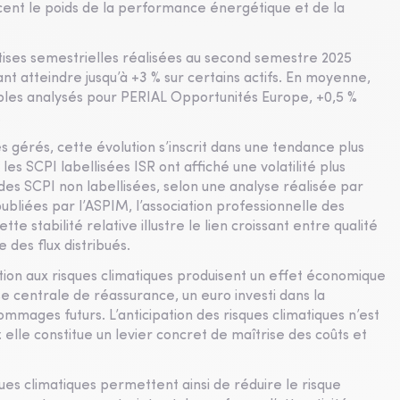
rcent le poids de la performance énergétique et de la
rtises semestrielles réalisées au second semestre 2025
t atteindre jusqu’à +3 % sur certains actifs. En moyenne,
bles analysés pour PERIAL Opportunités Europe, +0,5 %
.
 gérés, cette évolution s’inscrit dans une tendance plus
es SCPI labellisées ISR ont affiché une volatilité plus
 des SCPI non labellisées, selon une analyse réalisée par
liées par l’ASPIM, l’association professionnelle des
e stabilité relative illustre le lien croissant entre qualité
e des flux distribués.
ation aux risques climatiques produisent un effet économique
e centrale de réassurance, un euro investi dans la
mmages futurs. L’anticipation des risques climatiques n’est
le constitue un levier concret de maîtrise des coûts et
ues climatiques permettent ainsi de réduire le risque