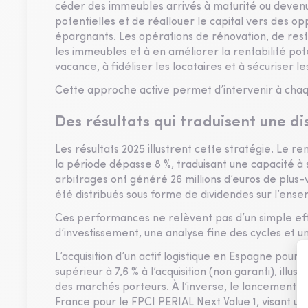
céder des immeubles arrivés à maturité ou devenus 
potentielles et de réallouer le capital vers des opp
épargnants. Les opérations de rénovation, de rest
les immeubles et à en améliorer la rentabilité pote
vacance, à fidéliser les locataires et à sécuriser le
Cette approche active permet d’intervenir à chaqu
Des résultats qui traduisent une di
Les résultats 2025 illustrent cette stratégie. Le r
la période dépasse 8 %, traduisant une capacité à 
arbitrages ont généré 26 millions d’euros de plus-v
été distribués sous forme de dividendes sur l’ense
Ces performances ne relèvent pas d’un simple effet
d’investissement, une analyse fine des cycles et un
L’acquisition d’un actif logistique en Espagne pou
supérieur à 7,6 % à l’acquisition (non garanti), ill
des marchés porteurs. À l’inverse, le lancement d’
France pour le FPCI PERIAL Next Value 1, visant un 