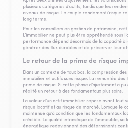
Après deux années d’ajustement, les valorisations m
plusieurs catégories d’actifs, tandis que les ren
niveaux de risque. Le couple rendement/risque retr
long terme.
Pour les conseillers en gestion de patrimoine, cet
L’immobilier ne peut plus être appréhendé sous l
performance dépend désormais de la capacité à id
générer des flux durables et de préserver leur at
Le retour de la prime de risque i
Dans un contexte de taux bas, la compression des
immobilier et actifs sans risque. La remontée des
prime de risque. Si cette phase d’ajustement a pu
réalité un retour à des fondamentaux plus sains.
La valeur d’un actif immobilier repose avant tout 
risque locatif et au risque de marché. Lorsque le c
maintenue qu’à condition que les fondamentaux locatif
crédible. La qualité intrinsèque de l’immeuble, sa
énergétique redeviennent des déterminants cent