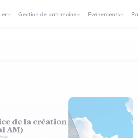
ier
Gestion de patrimoine
Evénements
Pa
ce de la création
al AM)
7
min