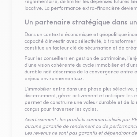
réglementaire, de limiter les dépenses futures liée
locative. La performance extra-financière devient 
Un partenaire stratégique dans u
Dans un contexte économique et géopolitique incer
capacité à investir avec sélectivité, à transformer 
constitue un facteur clé de sécurisation et de cré
Pour les conseillers en gestion de patrimoine, l’en
d’une vision cohérente du cycle immobilier et d’
durable naît désormais de la convergence entre exi
enjeux environnementaux.
L’immobilier entre dans une phase plus sélective, p
discernement, gérer activement et anticiper les mu
permet de construire une valeur durable et de la m
conçus pour traverser les cycles.
Avertissement : les produits commercialisés par PE
aucune garantie de rendement ou de performance et
Les revenus ne sont pas garantis et dépendront de 