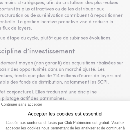
moins stratégiques, afin de cristalliser des plus-values
ortunités plus attractives ou de les distribuer aux
ructuration ou de surélévation contribuent à repositionner
ntielle. La gestion locative proactive vise à réduire la
s flux de loyers.
e étape du cycle, plutôt que de subir ses évolutions.
scipline d’investissement
endement moyen (non garanti) des acquisitions réalisées sur
saisir des opportunités dans un marché ajusté. Les
alues, tandis que plus de 214 millions d’euros de loyers ont
mble des fonds de distribution, notamment les SCPI.
 conjoncturel. Elles traduisent une discipline
 pilotage actif des patrimoines.
r la SCPI PERIAL Opportunités Europe, offrant un rendement
ustre la recherche d’actifs immédiatement contributifs dans
un projet de rénovation et de surélévation en Île-de-
TRI cible supérieur à 16 % (non garanti), démontre la