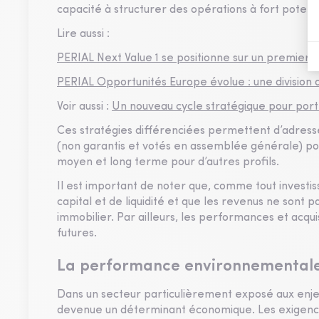
capacité à structurer des opérations à fort potenti
Lire aussi :
PERIAL Next Value 1 se positionne sur un premier 
PERIAL Opportunités Europe évolue : une division d
Voir aussi :
Un nouveau cycle stratégique pour por
Ces stratégies différenciées permettent d’adresser
(non garantis et votés en assemblée générale) pou
moyen et long terme pour d’autres profils.
Il est important de noter que, comme tout investi
capital et de liquidité et que les revenus ne sont 
immobilier. Par ailleurs, les performances et acq
futures.
La performance environnementale
Dans un secteur particulièrement exposé aux enj
devenue un déterminant économique. Les exigences 