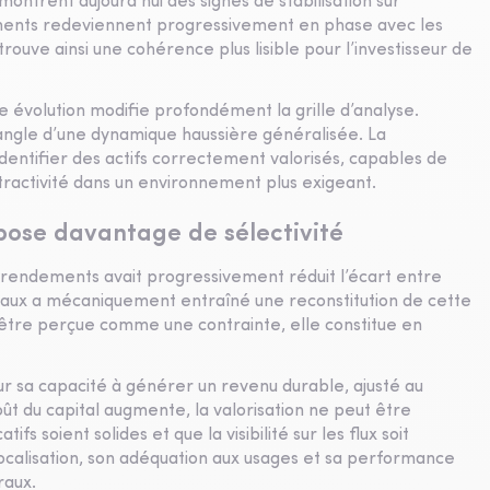
ontrent aujourd’hui des signes de stabilisation sur
dements redeviennent progressivement en phase avec les
ouve ainsi une cohérence plus lisible pour l’investisseur de
te évolution modifie profondément la grille d’analyse.
’angle d’une dynamique haussière généralisée. La
entifier des actifs correctement valorisés, capables de
tractivité dans un environnement plus exigeant.
mpose davantage de sélectivité
 rendements avait progressivement réduit l’écart entre
 taux a mécaniquement entraîné une reconstitution de cette
 être perçue comme une contrainte, elle constitue en
sur sa capacité à générer un revenu durable, ajusté au
oût du capital augmente, la valorisation ne peut être
s soient solides et que la visibilité sur les flux soit
 localisation, son adéquation aux usages et sa performance
raux.