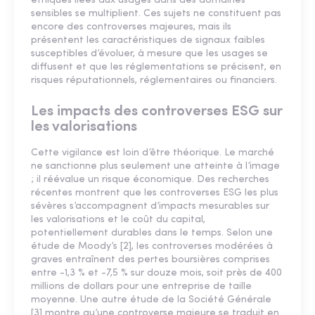
éthiques liées aux usages dans des domaines
sensibles se multiplient. Ces sujets ne constituent pas
encore des controverses majeures, mais ils
présentent les caractéristiques de signaux faibles
susceptibles d’évoluer, à mesure que les usages se
diffusent et que les réglementations se précisent, en
risques réputationnels, réglementaires ou financiers.
Les impacts des controverses ESG sur
les valorisations
Cette vigilance est loin d’être théorique. Le marché
ne sanctionne plus seulement une atteinte à l’image
; il réévalue un risque économique. Des recherches
récentes montrent que les controverses ESG les plus
sévères s’accompagnent d’impacts mesurables sur
les valorisations et le coût du capital,
potentiellement durables dans le temps. Selon une
étude de Moody’s [2], les controverses modérées à
graves entraînent des pertes boursières comprises
entre -1,3 % et -7,5 % sur douze mois, soit près de 400
millions de dollars pour une entreprise de taille
moyenne. Une autre étude de la Société Générale
[3] montre qu’une controverse majeure se traduit en