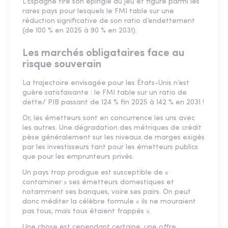
L’Espagne tire son épingle du jeu et figure parmi les
rares pays pour lesquels le FMI table sur une
réduction significative de son ratio d’endettement
(de 100 % en 2025 à 90 % en 2031).
Les marchés obligataires face au
risque souverain
La trajectoire envisagée pour les États-Unis n’est
guère satisfaisante : le FMI table sur un ratio de
dette/ PIB passant de 124 % fin 2025 à 142 % en 2031 !
Or, les émetteurs sont en concurrence les uns avec
les autres. Une dégradation des métriques de crédit
pèse généralement sur les niveaux de marges exigés
par les investisseurs tant pour les émetteurs publics
que pour les emprunteurs privés.
Un pays trop prodigue est susceptible de «
contaminer » ses émetteurs domestiques et
notamment ses banques, voire ses pairs. On peut
donc méditer la célèbre formule « ils ne mouraient
pas tous, mais tous étaient frappés ».
Une chose est cependant certaine, une offre