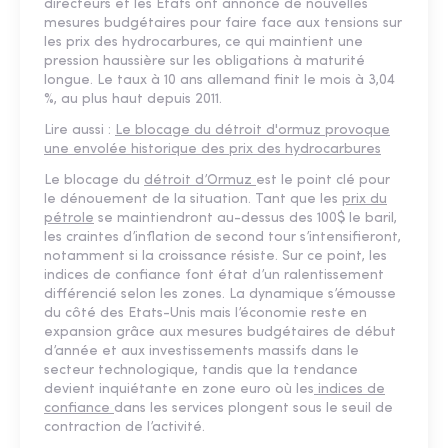
directeurs et les Etats ont annoncé de nouvelles
mesures budgétaires pour faire face aux tensions sur
les prix des hydrocarbures, ce qui maintient une
pression haussière sur les obligations à maturité
longue. Le taux à 10 ans allemand finit le mois à 3,04
%, au plus haut depuis 2011.
Lire aussi :
Le blocage du détroit d'ormuz provoque
une envolée historique des prix des hydrocarbures
Le blocage du
détroit d’Ormuz
est le point clé pour
le dénouement de la situation. Tant que les
prix du
pétrole
se maintiendront au-dessus des 100$ le baril,
les craintes d’inflation de second tour s’intensifieront,
notamment si la croissance résiste. Sur ce point, les
indices de confiance font état d’un ralentissement
différencié selon les zones. La dynamique s’émousse
du côté des Etats-Unis mais l’économie reste en
expansion grâce aux mesures budgétaires de début
d’année et aux investissements massifs dans le
secteur technologique, tandis que la tendance
devient inquiétante en zone euro où les
indices de
confiance
dans les services plongent sous le seuil de
contraction de l’activité.