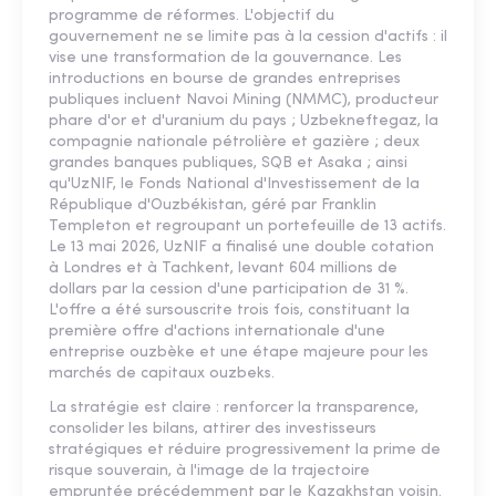
programme de réformes. L'objectif du
gouvernement ne se limite pas à la cession d'actifs : il
vise une transformation de la gouvernance. Les
introductions en bourse de grandes entreprises
publiques incluent Navoi Mining (NMMC), producteur
phare d'or et d'uranium du pays ; Uzbekneftegaz, la
compagnie nationale pétrolière et gazière ; deux
grandes banques publiques, SQB et Asaka ; ainsi
qu'UzNIF, le Fonds National d'Investissement de la
République d'Ouzbékistan, géré par Franklin
Templeton et regroupant un portefeuille de 13 actifs.
Le 13 mai 2026, UzNIF a finalisé une double cotation
à Londres et à Tachkent, levant 604 millions de
dollars par la cession d'une participation de 31 %.
L'offre a été sursouscrite trois fois, constituant la
première offre d'actions internationale d'une
entreprise ouzbèke et une étape majeure pour les
marchés de capitaux ouzbeks.
La stratégie est claire : renforcer la transparence,
consolider les bilans, attirer des investisseurs
stratégiques et réduire progressivement la prime de
risque souverain, à l'image de la trajectoire
empruntée précédemment par le Kazakhstan voisin.