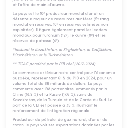
et l'offre de main-d'œuvre.
Le pays est le 10ᵉ producteur mondial d'or et un
détenteur majeur de ressources aurifères (5ᵉ rang
mondial en réserves, 10ᵉ en réserves estimées non
exploitées). Il figure également parmi les leaders
mondiaux pour l'uranium (12ᵉ), le cuivre (8ᵉ) et les
réserves de potasse (4ᵉ).
*Incluant le Kazakhstan, le Kirghizistan, le Tadjikistan,
l’Ouzbékistan et le Turkménistan
** TCAC pondéré par le PIB réel (2017-2024)
Le commerce extérieur reste central pour l'économie
ouzbèke, représentant 61 % du PIB en 2024, pour un
volume total de 66 milliards de dollars. Le pays
commerce avec 198 partenaires, emmenés par la
Chine (18,9 %) et la Russie (17,6 %), suivis du
Kazakhstan, de la Turquie et de la Corée du Sud. La
part de la CEI est passée à 35 %, illustrant le
renforcement de l'intégration régionale.
Producteur de pétrole, de gaz naturel, d'or et de
coton, le pays voit ses exportations dominées par les