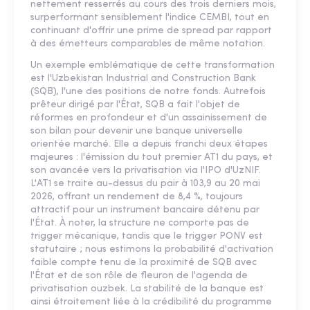
nettement resserrés au cours des trois derniers mois,
surperformant sensiblement l'indice CEMBI, tout en
continuant d'offrir une prime de spread par rapport
à des émetteurs comparables de même notation.
Un exemple emblématique de cette transformation
est l'Uzbekistan Industrial and Construction Bank
(SQB), l'une des positions de notre fonds. Autrefois
prêteur dirigé par l'État, SQB a fait l'objet de
réformes en profondeur et d'un assainissement de
son bilan pour devenir une banque universelle
orientée marché. Elle a depuis franchi deux étapes
majeures : l'émission du tout premier AT1 du pays, et
son avancée vers la privatisation via l'IPO d'UzNIF.
L'AT1 se traite au-dessus du pair à 103,9 au 20 mai
2026, offrant un rendement de 8,4 %, toujours
attractif pour un instrument bancaire détenu par
l'État. À noter, la structure ne comporte pas de
trigger mécanique, tandis que le trigger PONV est
statutaire ; nous estimons la probabilité d'activation
faible compte tenu de la proximité de SQB avec
l'État et de son rôle de fleuron de l'agenda de
privatisation ouzbek. La stabilité de la banque est
ainsi étroitement liée à la crédibilité du programme