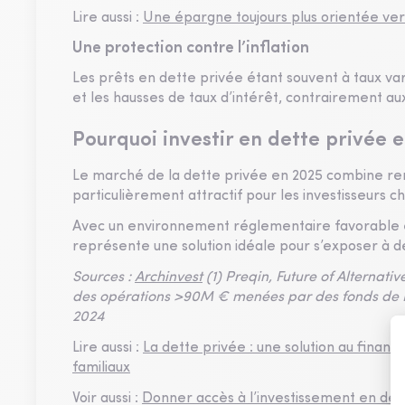
Lire aussi :
Une épargne toujours plus orientée ver
Une protection contre l’inflation
Les prêts en dette privée étant souvent à taux vari
et les hausses de taux d’intérêt, contrairement aux
Pourquoi investir en dette privée 
Le marché de la dette privée en 2025 combine rende
particulièrement attractif pour les investisseurs c
Avec un environnement réglementaire favorable et
représente une solution idéale pour s’exposer à des
Sources :
Archinvest
(1) Preqin, Future of Alterna
des opérations >90M € menées par des fonds de L
2024
Lire aussi :
La dette privée : une solution au financ
familiaux
Voir aussi :
Donner accès à l’investissement en dett