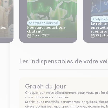
Analyses 
Le retour
Analyses de marchés
lles
Pourquoi les actions
énergéti
chutent ?
scénario
normalis
31 Juill. 2026
30 Juill.
Les indispensables de votre vei
Graph du jour
Chaque jour, nous sélectionnons pour vous, professio
à vos analyses de marchés.
Statistiques marchés, baromètres, enquêtes, clas
divers domaines : épargne, immobilier, économie, fi