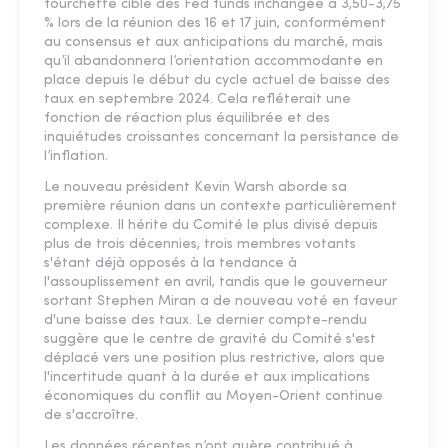
fourchette cible des Fed funds inchangée à 3,50-3,75
% lors de la réunion des 16 et 17 juin, conformément
au consensus et aux anticipations du marché, mais
qu’il abandonnera l’orientation accommodante en
place depuis le début du cycle actuel de baisse des
taux en septembre 2024. Cela refléterait une
fonction de réaction plus équilibrée et des
inquiétudes croissantes concernant la persistance de
l’inflation.
Le nouveau président Kevin Warsh aborde sa
première réunion dans un contexte particulièrement
complexe. Il hérite du Comité le plus divisé depuis
plus de trois décennies, trois membres votants
s'étant déjà opposés à la tendance à
l'assouplissement en avril, tandis que le gouverneur
sortant Stephen Miran a de nouveau voté en faveur
d'une baisse des taux. Le dernier compte-rendu
suggère que le centre de gravité du Comité s'est
déplacé vers une position plus restrictive, alors que
l'incertitude quant à la durée et aux implications
économiques du conflit au Moyen-Orient continue
de s'accroître.
Les données récentes n’ont guère contribué à