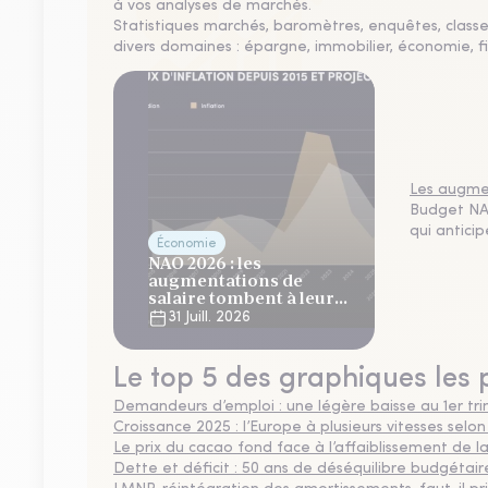
à vos analyses de marchés.
Statistiques marchés, baromètres, enquêtes, clas
divers domaines : épargne, immobilier, économie, fi
Les augmen
Budget NAO
qui antici
Économie
NAO 2026 : les
augmentations de
salaire tombent à leur
plus bas niveau depuis 4
31 Juill. 2026
ans
Le top 5 des graphiques les 
Demandeurs d’emploi : une légère baisse au 1er tr
Croissance 2025 : l’Europe à plusieurs vitesses selon
Le prix du cacao fond face à l’affaiblissement de
Dette et déficit : 50 ans de déséquilibre budgétair