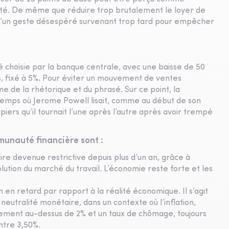
ivité. De même que réduire trop brutalement le loyer de
 d’un geste désespéré survenant trop tard pour empêcher
té choisie par la banque centrale, avec une baisse de 50
s, fixé à 5%. Pour éviter un mouvement de ventes
’arme de la rhétorique et du phrasé. Sur ce point, la
e temps où Jerome Powell lisait, comme au début de son
iers qu’il tournait l’une après l’autre après avoir trempé
munauté financière sont :
aire devenue restrictive depuis plus d’un an, grâce à
volution du marché du travail. L’économie reste forte et les
en retard par rapport à la réalité économique. Il s’agit
 neutralité monétaire, dans un contexte où l’inflation,
èrement au-dessus de 2% et un taux de chômage, toujours
ntre 3,50%.