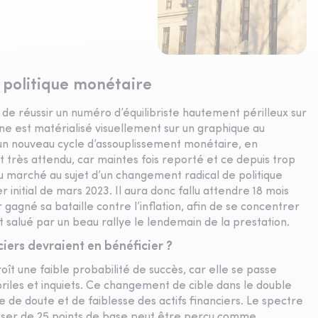
 politique monétaire
 de réussir un numéro d’équilibriste hautement périlleux sur
gne est matérialisé visuellement sur un graphique au
un nouveau cycle d’assouplissement monétaire, en
 très attendu, car maintes fois reporté et ce depuis trop
du marché au sujet d’un changement radical de politique
 initial de mars 2023. Il aura donc fallu attendre 18 mois
gagné sa bataille contre l’inflation, afin de se concentrer
t salué par un beau rallye le lendemain de la prestation.
ciers devraient en bénéficier ?
roît une faible probabilité de succès, car elle se passe
riles et inquiets. Ce changement de cible dans le double
de doute et de faiblesse des actifs financiers. Le spectre
aisser de 25 points de base peut être perçu comme