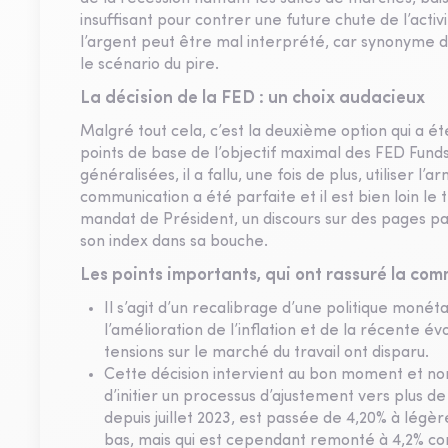
insuffisant pour contrer une future chute de l’act
l’argent peut être mal interprété, car synonyme
le scénario du pire.
La décision de la FED : un choix audacieux
Malgré tout cela, c’est la deuxième option qui a é
points de base de l’objectif maximal des FED Fund
généralisées, il a fallu, une fois de plus, utiliser l
communication a été parfaite et il est bien loin l
mandat de Président, un discours sur des pages pap
son index dans sa bouche.
Les points importants, qui ont rassuré la com
Il s’agit d’un recalibrage d’une politique monét
l’amélioration de l’inflation et de la récente é
tensions sur le marché du travail ont disparu.
Cette décision intervient au bon moment et non 
d’initier un processus d’ajustement vers plus de
depuis juillet 2023, est passée de 4,20% à lég
bas, mais qui est cependant remonté à 4,2% co