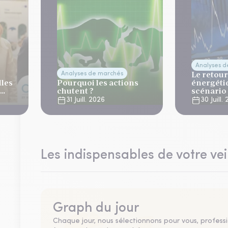
Analyses 
Le retour
Analyses de marchés
lles
Pourquoi les actions
énergéti
chutent ?
scénario
normalis
31 Juill. 2026
30 Juill.
Les indispensables de votre vei
Graph du jour
Chaque jour, nous sélectionnons pour vous, professio