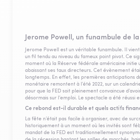
Jerome Powell, un funambule de la
Jerome Powell est un véritable funambule. Il vient
un fil tendu au niveau du fameux point pivot. Ce si
moment où la Réserve fédérale américaine initie 
abaissant ses taux directeurs. Cet évènement était
longtemps. En effet, les premières anticipations 
monétaire remontent à l’été 2022, sur un calendrier
pour que la FED soit pleinement convaincue d’avoir 
désormais sur l’emploi. Le spectacle a été réussi e
Ce rebond est-il durable et quels actifs finan
La fête n’était pas facile à organiser, avec de surc
historiquement à un moment où les invités sont féb
mandat de la FED est traditionnellement synonyme 
de la récession hantant les salles de marchés, b