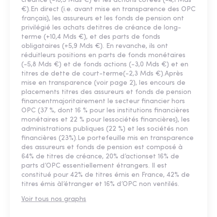
créance (-18,5 Mds €) et les actions cotées (-4,1 Mds
€).En direct (i.e. avant mise en transparence des OPC
français), les assureurs et les fonds de pension ont
privilégié les achats detitres de créance de long-
terme (+10,4 Mds €), et des parts de fonds
obligataires (+5,9 Mds €). En revanche, ils ont
réduitleurs positions en parts de fonds monétaires
(-5,8 Mds €) et de fonds actions (-3,0 Mds €) et en
titres de dette de court-terme(-2,3 Mds €).Après
mise en transparence (voir page 2), les encours de
placements titres des assureurs et fonds de pension
financentmajoritairement le secteur financier hors
OPC (37 %, dont 16 % pour les institutions financières
monétaires et 22 % pour lessociétés financières), les
administrations publiques (22 %) et les sociétés non
financières (23%).Le portefeuille mis en transparence
des assureurs et fonds de pension est composé à
64% de titres de créance, 20% d’actionset 16% de
parts d’OPC essentiellement étrangers. Il est
constitué pour 42% de titres émis en France, 42% de
titres émis àl’étranger et 16% d’OPC non ventilés.
Voir tous nos graphs