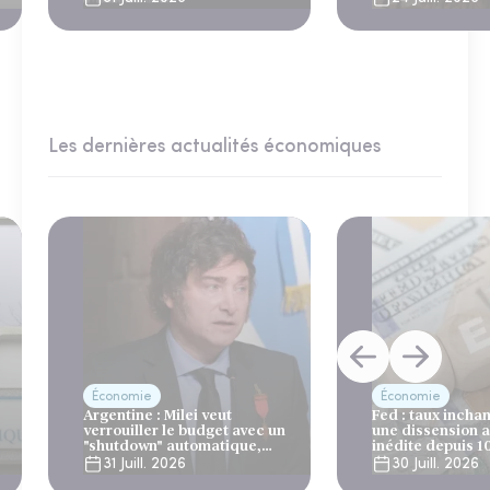
Les dernières actualités économiques
Économie
Économie
Argentine : Milei veut
Fed : taux incha
verrouiller le budget avec un
une dissension 
"shutdown" automatique,
inédite depuis 1
sous le regard bienveillant
31 Juill. 2026
30 Juill. 2026
du FMI