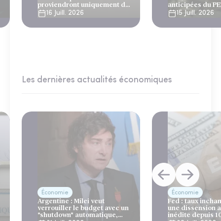
proviendront uniquement du
anticipées du P
système par répartition
16 Juill. 2026
15 Juill. 2026
Les dernières actualités économiques
Économie
Économie
Argentine : Milei veut
Fed : taux incha
verrouiller le budget avec un
une dissension 
"shutdown" automatique,
inédite depuis 1