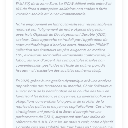
EMU 50) de la zone Euro. La SICAV détient enfin entre 5 et
10 % de titres d’entreprises solidaires non cotées à forte
vocation sociale et/ ou environnementale.
Notre engagement en tant qu’investisseur responsable est
renforcé par l'alignement de notre objectif de gestion
avec trois Objectifs de Développement Durable (ODD)
sociaux. Cette approche se traduit par l’application de
notre méthodologie d’analyse extra-financière PRISME
(sélection des émetteurs les plus exigeants en matière
ESG, exclusions sectorielles -armements controversés, le
tabac, les jeux d'argent, les combustibles fossiles non
conventionnels, pesticides et l'huile de palme, paradis
fiscaux - et l'exclusion des sociétés controversées).
En 2025, grâce à une gestion dynamique et à une analyse
approfondie des tendances du marché, Choix Solidaire a
su tirer parti de la pentification de la courbe des taux en
favorisant les échéances moyennes. La diversification en
obligations convertibles lui a permis de profiter de la
reprise des petites et moyennes capitalisations. Ces choix
stratégiques ont permis à la Sicav d'enregistrer une
performance de 7,78 %, surpassant ainsi son indice de
référence de 0,31 %. Pour les six mois à venir, notre objectif
s’oriente vers une stabilité des taux longs en Europe et une