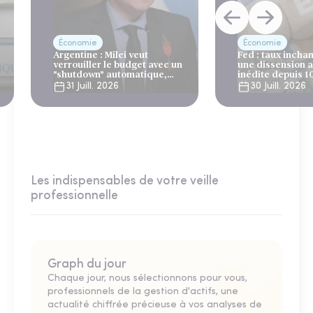
Économie
Économie
Argentine : Milei veut
Fed : taux incha
verrouiller le budget avec un
une dissension 
"shutdown" automatique,
inédite depuis 1
sous le regard bienveillant
31 Juill. 2026
30 Juill. 2026
du FMI
Les indispensables de votre veille
professionnelle
Graph du jour
Chaque jour, nous sélectionnons pour vous,
professionnels de la gestion d'actifs, une
actualité chiffrée précieuse à vos analyses de