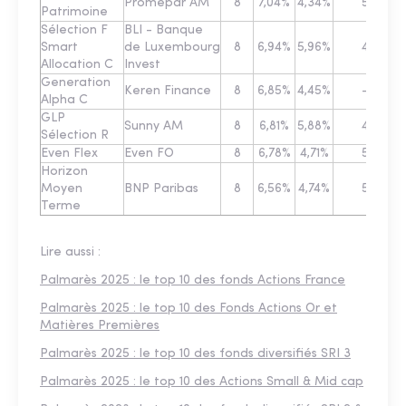
Promepar AM
8
7,04%
4,34%
5
Patrimoine
Sélection F
BLI - Banque
Smart
de Luxembourg
8
6,94%
5,96%
4
Allocation C
Invest
Generation
Keren Finance
8
6,85%
4,45%
–
Alpha C
GLP
Sunny AM
8
6,81%
5,88%
4
Sélection R
Even Flex
Even FO
8
6,78%
4,71%
5
Horizon
Moyen
BNP Paribas
8
6,56%
4,74%
5
Terme
Lire aussi :
Palmarès 2025 : le top 10 des fonds Actions France
Palmarès 2025 : le top 10 des Fonds Actions Or et
Matières Premières
Palmarès 2025 : le top 10 des fonds diversifiés SRI 3
Palmarès 2025 : le top 10 des Actions Small & Mid cap