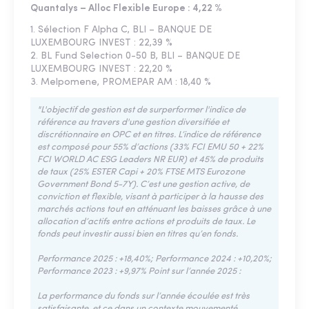
Quantalys – Alloc Flexible Europe : 4,22 %
1. Sélection F Alpha C, BLI – BANQUE DE
LUXEMBOURG INVEST : 22,39 %
2. BL Fund Selection 0-50 B, BLI – BANQUE DE
LUXEMBOURG INVEST : 22,20 %
3. Melpomene, PROMEPAR AM : 18,40 %
"L'objectif de gestion est de surperformer l'indice de
référence au travers d'une gestion diversifiée et
discrétionnaire en OPC et en titres. L’indice de référence
est composé pour 55% d’actions (33% FCI EMU 50 + 22%
FCI WORLD AC ESG Leaders NR EUR) et 45% de produits
de taux (25% ESTER Capi + 20% FTSE MTS Eurozone
Government Bond 5-7Y). C’est une gestion active, de
conviction et flexible, visant à participer à la hausse des
marchés actions tout en atténuant les baisses grâce à une
allocation d’actifs entre actions et produits de taux. Le
fonds peut investir aussi bien en titres qu’en fonds.
Performance 2025 : +18,40%; Performance 2024 : +10,20%;
Performance 2023 : +9,97% Point sur l’année 2025 :
La performance du fonds sur l’année écoulée est très
satisfaisante, et ce dans un contexte mouvementé,