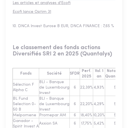
Les articles et analyses d'Ecofi
Ecofi lance Optim 31
10. DNCA Invest Eurose B EUR, DNCA FINANCE : 7,65 %
Le classement des fonds actions
Diversifiés SRI 2 en 2025 (Quantalys)
Perf.
Vol. 1
Notation
E
Fonds
Société
SFDR
2025
an
Quantalys
BLI - Banque
Sélection F
de Luxembourg
6
22,39%
4,93%
5
Alpha C
Invest
BL Fund
BLI - Banque
Selection 0-
de Luxembourg
6
22,20%
4,29%
5
50 B
Invest
Melpomene
Promepar AM
6
18,40%
10,20%
5
Ganador -
Axxion SA
6
17,75%
5,42%
5
Spirit Invest A