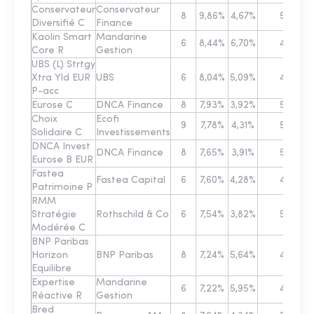
Conservateur
Conservateur
8
9,86%
4,67%
5
Diversifié C
Finance
Kaolin Smart
Mandarine
6
8,44%
6,70%
4
Core R
Gestion
UBS (L) Strtgy
Xtra Yld EUR
UBS
6
8,04%
5,09%
4
P-acc
Eurose C
DNCA Finance
8
7,93%
3,92%
5
2
Choix
Ecofi
9
7,78%
4,31%
5
Solidaire C
Investissements
DNCA Invest
DNCA Finance
8
7,65%
3,91%
5
Eurose B EUR
Fastea
Fastea Capital
6
7,60%
4,28%
4
Patrimoine P
RMM
Stratégie
Rothschild & Co
6
7,54%
3,82%
5
Modérée C
BNP Paribas
Horizon
BNP Paribas
8
7,24%
5,64%
4
Equilibre
Expertise
Mandarine
6
7,22%
5,95%
4
Réactive R
Gestion
Bred