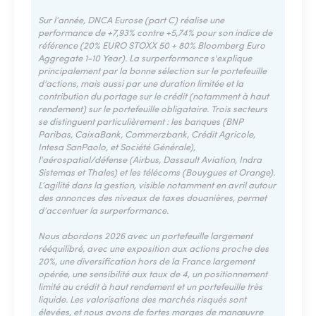
Sur l’année, DNCA Eurose (part C) réalise une
performance de +7,93% contre +5,74% pour son indice de
référence (20% EURO STOXX 50 + 80% Bloomberg Euro
Aggregate 1-10 Year). La surperformance s'explique
principalement par la bonne sélection sur le portefeuille
d'actions, mais aussi par une duration limitée et la
contribution du portage sur le crédit (notamment à haut
rendement) sur le portefeuille obligataire. Trois secteurs
se distinguent particulièrement : les banques (BNP
Paribas, CaixaBank, Commerzbank, Crédit Agricole,
Intesa SanPaolo, et Société Générale),
l'aérospatial/défense (Airbus, Dassault Aviation, Indra
Sistemas et Thales) et les télécoms (Bouygues et Orange).
L’agilité dans la gestion, visible notamment en avril autour
des annonces des niveaux de taxes douanières, permet
d’accentuer la surperformance.
Nous abordons 2026 avec un portefeuille largement
rééquilibré, avec une exposition aux actions proche des
20%, une diversification hors de la France largement
opérée, une sensibilité aux taux de 4, un positionnement
limité au crédit à haut rendement et un portefeuille très
liquide. Les valorisations des marchés risqués sont
élevées, et nous avons de fortes marges de manœuvre