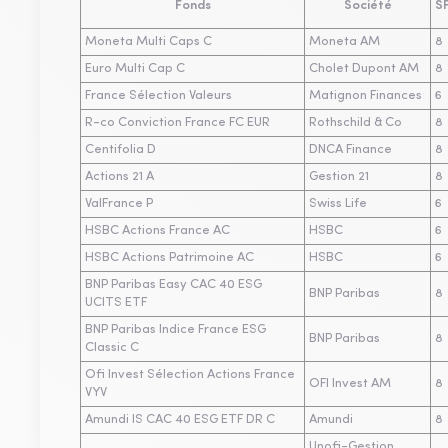
Fonds
Société
S
Moneta Multi Caps C
Moneta AM
8
Euro Multi Cap C
Cholet Dupont AM
8
France Sélection Valeurs
Matignon Finances
6
R-co Conviction France FC EUR
Rothschild & Co
8
Centifolia D
DNCA Finance
8
Actions 21 A
Gestion 21
8
ValFrance P
Swiss Life
6
HSBC Actions France AC
HSBC
6
HSBC Actions Patrimoine AC
HSBC
6
BNP Paribas Easy CAC 40 ESG
BNP Paribas
8
UCITS ETF
BNP Paribas Indice France ESG
BNP Paribas
8
Classic C
Ofi Invest Sélection Actions France
OFI Invest AM
8
VYV
Amundi IS CAC 40 ESG ETF DR C
Amundi
8
Unofi-Gestion