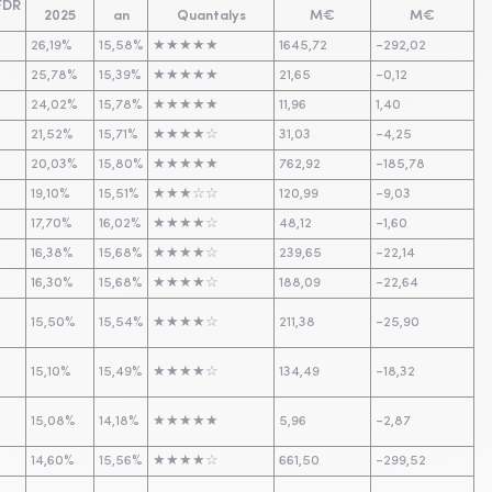
FDR
2025
an
Quantalys
M€
M€
26,19%
15,58%
★★★★★
1645,72
-292,02
25,78%
15,39%
★★★★★
21,65
-0,12
24,02%
15,78%
★★★★★
11,96
1,40
21,52%
15,71%
★★★★☆
31,03
-4,25
20,03%
15,80%
★★★★★
762,92
-185,78
19,10%
15,51%
★★★☆☆
120,99
-9,03
17,70%
16,02%
★★★★☆
48,12
-1,60
16,38%
15,68%
★★★★☆
239,65
-22,14
16,30%
15,68%
★★★★☆
188,09
-22,64
15,50%
15,54%
★★★★☆
211,38
-25,90
15,10%
15,49%
★★★★☆
134,49
-18,32
15,08%
14,18%
★★★★★
5,96
-2,87
14,60%
15,56%
★★★★☆
661,50
-299,52