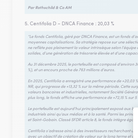
Par Rothschild & Co AM
5. Centifolia D – DNCA Finance : 20,03 %
“Le fonds Centifolia, géré par DNCA Finance, est un fonds d’ac
moyennes capitalisations. Sa stratégie repose sur une sélectio
ne reflète pas pleinement la valeur intrinsèque selon l’équipe 
solides, d’une génération de trésorerie élevée et d’une capac
Au 31 décembre 2025, le portefeuille est composé d’environ 36
%), et un encours proche de 763 millions d’euros.
En 2025, Centifolia a enregistré une performance de +20,03 %
NR, qui progresse de +13,32 % sur la même période. Cette sur
valeurs bancaires et industrielles, notamment Société Généra
plus long, le fonds affiche une performance de +72,15 % sur 5
Le portefeuille est aujourd’hui principalement exposé aux ban
industriels ainsi qu’aux médias et à la santé. Parmi les princi
et Saint-Gobain. Classé SFDR article 8, le fonds intègre égal
Centifolia s’adresse ainsi à des investisseurs recherchant une 
avec un objectif de création de valeur sur le long terme et u