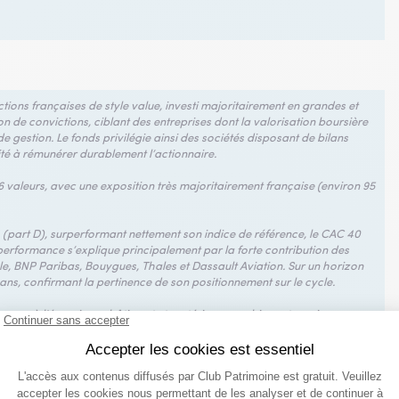
tions françaises de style value, investi majoritairement en grandes et
n de convictions, ciblant des entreprises dont la valorisation boursière
de gestion. Le fonds privilégie ainsi des sociétés disposant de bilans
ité à rémunérer durablement l’actionnaire.
 valeurs, avec une exposition très majoritairement française (environ 95
 (part D), surperformant nettement son indice de référence, le CAC 40
performance s’explique principalement par la forte contribution des
le, BNP Paribas, Bouygues, Thales et Dassault Aviation. Sur un horizon
 ans, confirmant la pertinence de son positionnement sur le cycle.
ques, à l’énergie, au bâtiment et matériaux, aux biens et services
pales lignes figurent TotalEnergies, BNP Paribas, Sanofi, Société Générale
ement des critères extra-financiers dans son processus de gestion.
exposition aux actions françaises, via une gestion active et disciplinée,
ne capacité démontrée à surperformer son indice de référence.