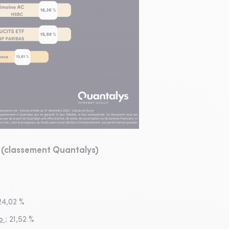
5 (classement Quantalys)
24,02 %
Co
: 21,52 %