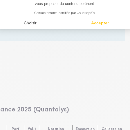
té pour 2026 est faible. La valorisation des marchés reste historiquement
026 optimistes. Dans cet environnement, Centifolia aborde 2026 fidèle à
rices de cash avec un bilan sain et dont la valorisation est raisonnable
rance 2025 (Quantalys)
Perf.
Vol. 1
Notation
Encours en
Collecte en