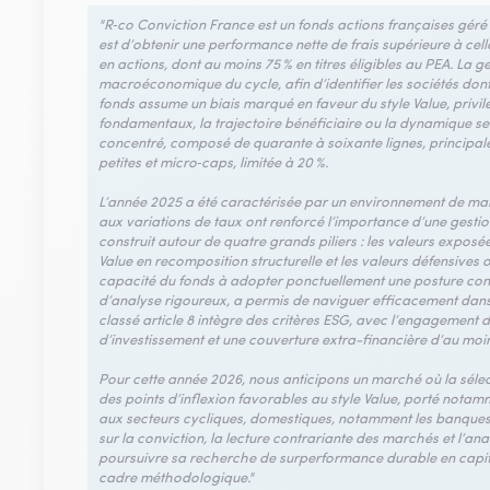
"R‑co Conviction France est un fonds actions françaises géré
est d’obtenir une performance nette de frais supérieure à cel
en actions, dont au moins 75 % en titres éligibles au PEA. La
macroéconomique du cycle, afin d’identifier les sociétés dont
fonds assume un biais marqué en faveur du style Value, privil
fondamentaux, la trajectoire bénéficiaire ou la dynamique sec
concentré, composé de quarante à soixante lignes, principal
petites et micro‑caps, limitée à 20 %.
L’année 2025 a été caractérisée par un environnement de march
aux variations de taux ont renforcé l’importance d’une gestio
construit autour de quatre grands piliers : les valeurs exposée
Value en recomposition structurelle et les valeurs défensives
capacité du fonds à adopter ponctuellement une posture con
d’analyse rigoureux, a permis de naviguer efficacement dans les
classé article 8 intègre des critères ESG, avec l’engagement d
d’investissement et une couverture extra-financière d’au moi
Pour cette année 2026, nous anticipons un marché où la sélec
des points d’inflexion favorables au style Value, porté nota
aux secteurs cycliques, domestiques, notamment les banques et
sur la conviction, la lecture contrariante des marchés et l’an
poursuivre sa recherche de surperformance durable en capital
cadre méthodologique."