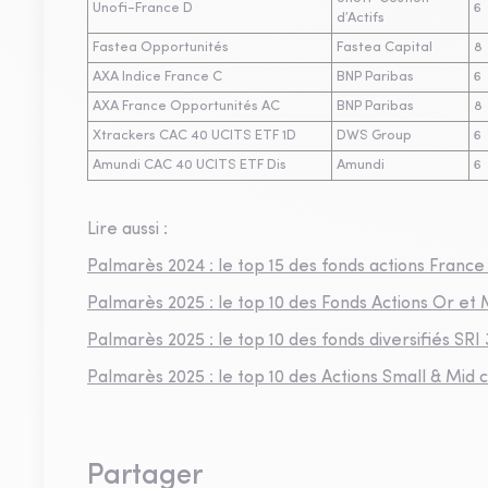
Unofi-France D
6
d’Actifs
Fastea Opportunités
Fastea Capital
8
AXA Indice France C
BNP Paribas
6
AXA France Opportunités AC
BNP Paribas
8
Xtrackers CAC 40 UCITS ETF 1D
DWS Group
6
Amundi CAC 40 UCITS ETF Dis
Amundi
6
Lire aussi :
Palmarès 2024 : le top 15 des fonds actions Franc
Palmarès 2025 : le top 10 des Fonds Actions Or et
Palmarès 2025 : le top 10 des fonds diversifiés SRI 
Palmarès 2025 : le top 10 des Actions Small & Mid 
Partager