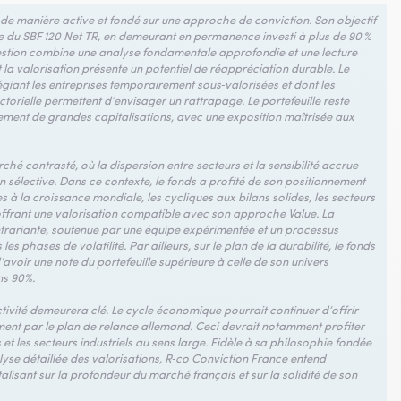
 de manière active et fondé sur une approche de conviction. Son objectif
le du SBF 120 Net TR, en demeurant en permanence investi à plus de 90 %
 gestion combine une analyse fondamentale approfondie et une lecture
 la valorisation présente un potentiel de réappréciation durable. Le
égiant les entreprises temporairement sous‑valorisées et dont les
torielle permettent d’envisager un rattrapage. Le portefeuille reste
ement de grandes capitalisations, avec une exposition maîtrisée aux
é contrasté, où la dispersion entre secteurs et la sensibilité accrue
n sélective. Dans ce contexte, le fonds a profité de son positionnement
s à la croissance mondiale, les cycliques aux bilans solides, les secteurs
 offrant une valorisation compatible avec son approche Value. La
trariante, soutenue par une équipe expérimentée et un processus
 phases de volatilité. Par ailleurs, sur le plan de la durabilité, le fonds
’avoir une note du portefeuille supérieure à celle de son univers
ns 90%.
tivité demeurera clé. Le cycle économique pourrait continuer d’offrir
mment par le plan de relance allemand. Ceci devrait notamment profiter
 les secteurs industriels au sens large. Fidèle à sa philosophie fondée
alyse détaillée des valorisations, R‑co Conviction France entend
isant sur la profondeur du marché français et sur la solidité de son