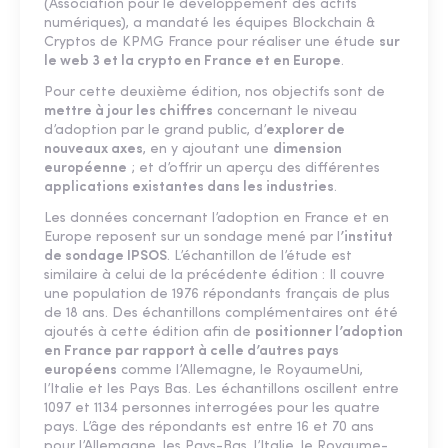
(Association pour le développement des actifs
numériques), a mandaté les équipes Blockchain &
Cryptos de KPMG France pour réaliser une étude
sur
le web 3 et la crypto en France et en Europe
.
Pour cette deuxième édition, nos objectifs sont de
mettre à jour les chiffres
concernant le niveau
d’adoption par le grand public, d’
explorer de
nouveaux axes
, en y ajoutant une
dimension
européenne
; et d’offrir un aperçu des différentes
applications existantes dans les industries
.
Les données concernant l’adoption en France et en
Europe reposent sur un sondage mené par l
’institut
de sondage IPSOS
. L’échantillon de l’étude est
similaire à celui de la précédente édition : Il couvre
une population de 1976 répondants français de plus
de 18 ans. Des échantillons complémentaires ont été
ajoutés à cette édition afin de
positionner l’adoption
en France par rapport à celle d’autres pays
européens
comme l’Allemagne, le RoyaumeUni,
l’Italie et les Pays Bas. Les échantillons oscillent entre
1097 et 1134 personnes interrogées pour les quatre
pays. L’âge des répondants est entre 16 et 70 ans
pour l’Allemagne, les Pays-Bas, l’Italie. le Royaume-