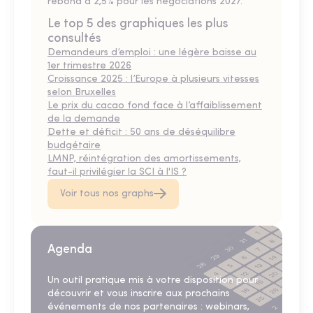
rebond à 2,5% pour les négociations 2027.
Le top 5 des graphiques les plus
consultés
Demandeurs d’emploi : une légère baisse au
1er trimestre 2026
Croissance 2025 : l’Europe à plusieurs vitesses
selon Bruxelles
Le prix du cacao fond face à l’affaiblissement
de la demande
Dette et déficit : 50 ans de déséquilibre
budgétaire
LMNP, réintégration des amortissements,
faut-il privilégier la SCI à l'IS ?
Voir tous nos graphs
Agenda
Un outil pratique mis à votre disposition pour
découvrir et vous inscrire aux prochains
événements de nos partenaires : webinars,