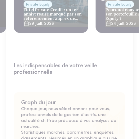
Private Equity
Private Equity
Eiffel Private Credit : un 1er
Pourquoi consac
anniversaire marqué par son
son portefeuille 
référencement auprès de
Equity ?
Generali et AG2R la Mondiale
29 Juill. 2026
24 Juill. 2026
Les indispensables de votre veille
professionnelle
Graph du jour
Chaque jour, nous sélectionnons pour vous,
professionnels de la gestion d'actifs, une
actualité chiffrée précieuse à vos analyses de
marchés.
Statistiques marchés, baromètres, enquêtes,
classements, résumés en un graphique ou une