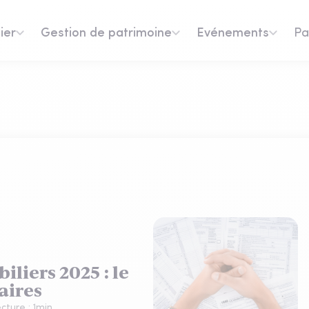
ier
Gestion de patrimoine
Evénements
Pa
liers 2025 : le
aires
cture :
1
min