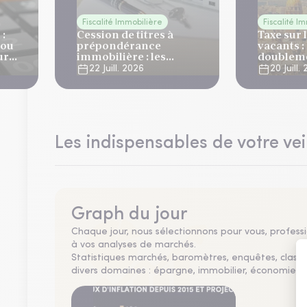
Fiscalité Immobilière
Fiscalité I
 :
Cession de titres à
Taxe sur 
 ou
prépondérance
vacants :
ur
immobilière : les
doubleme
impacts pratiques de la
partir de
22 Juill. 2026
20 Juill.
nouvelle obligation de
formalisation
Les indispensables de votre vei
Graph du jour
Chaque jour, nous sélectionnons pour vous, professio
à vos analyses de marchés.
Statistiques marchés, baromètres, enquêtes, clas
divers domaines : épargne, immobilier, économie, fi