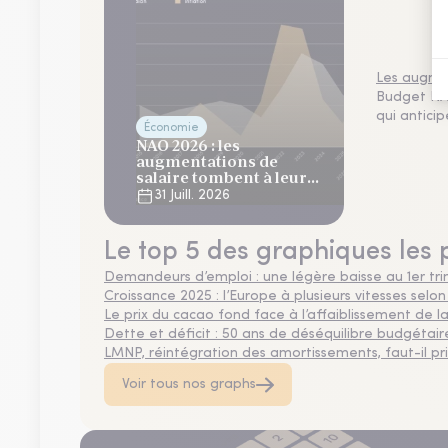
Les augmen
Budget NAO
qui antici
Économie
NAO 2026 : les
augmentations de
salaire tombent à leur
plus bas niveau depuis 4
31 Juill. 2026
ans
Le top 5 des graphiques les 
Demandeurs d’emploi : une légère baisse au 1er tr
Croissance 2025 : l’Europe à plusieurs vitesses selon
Le prix du cacao fond face à l’affaiblissement de
Dette et déficit : 50 ans de déséquilibre budgétair
LMNP, réintégration des amortissements, faut-il privi
Voir tous nos graphs