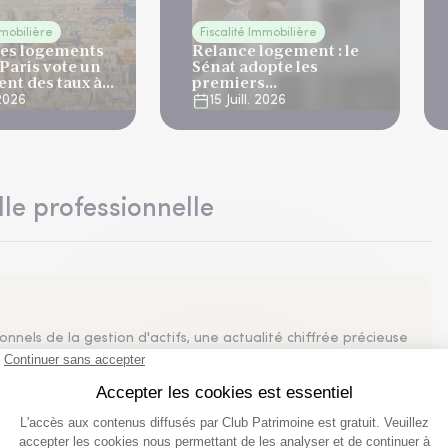
mmobilière
Fiscalité Immobilière
les logements
Relance logement : le
 Paris vote un
Sénat adopte les
nt des taux à
premiers
 2027
assouplissements
 2026
15 Juill. 2026
proposés par le
gouvernement
lle professionnelle
nnels de la gestion d'actifs, une actualité chiffrée précieuse
sements, résumés en un graphique ou une infographie dans
nances, etc. Ne manquez pas l'info visuelle quotidienne !