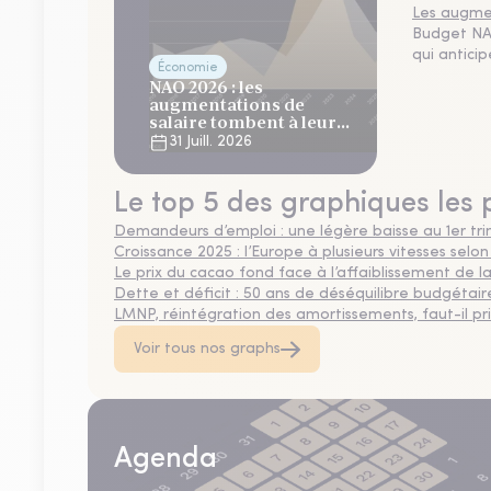
Les augmen
Budget NAO
qui antici
Économie
NAO 2026 : les
augmentations de
salaire tombent à leur
plus bas niveau depuis 4
31 Juill. 2026
ans
Le top 5 des graphiques les 
Demandeurs d’emploi : une légère baisse au 1er tr
Croissance 2025 : l’Europe à plusieurs vitesses selon
Le prix du cacao fond face à l’affaiblissement de
Dette et déficit : 50 ans de déséquilibre budgétair
LMNP, réintégration des amortissements, faut-il privi
Voir tous nos graphs
Agenda