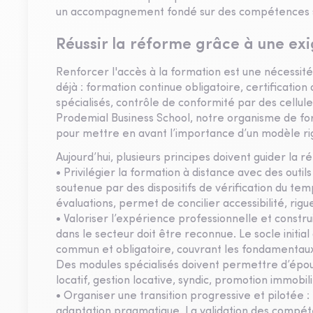
un accompagnement fondé sur des compétences sol
Réussir la réforme grâce à une e
Renforcer l'accès à la formation est une nécessité.
déjà : formation continue obligatoire, certificat
spécialisés, contrôle de conformité par des cellul
Prodemial Business School, notre organisme de for
pour mettre en avant l’importance d’un modèle ri
Aujourd’hui, plusieurs principes doivent guider la r
• Privilégier la formation à distance avec des outils
soutenue par des dispositifs de vérification du tem
évaluations, permet de concilier accessibilité, ri
• Valoriser l’expérience professionnelle et constr
dans le secteur doit être reconnue. Le socle initia
commun et obligatoire, couvrant les fondamentaux
Des modules spécialisés doivent permettre d’épouse
locatif, gestion locative, syndic, promotion immobil
• Organiser une transition progressive et pilotée 
adaptation pragmatique. La validation des compéten