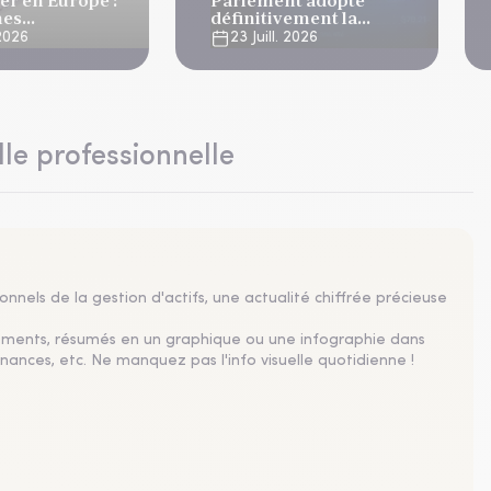
er en Europe :
Parlement adopte
mes
définitivement la
ent de 6%
réforme de la gestion
 2026
23 Juill. 2026
du patrimoine
immobilier public
lle professionnelle
nnels de la gestion d'actifs, une actualité chiffrée précieuse
sements, résumés en un graphique ou une infographie dans
nances, etc. Ne manquez pas l'info visuelle quotidienne !