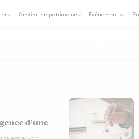
ier
Gestion de patrimoine
Evénements
Pa
urgence d’une
 de lecture :
2
min