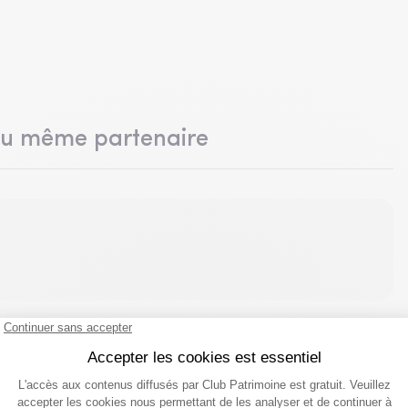
du même partenaire
 vos suggestions !