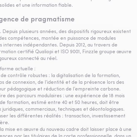
ides et une information fiable.
xigence de pragmatisme
 Depuis plusieurs années, des dispositifs rigoureux existent
ion des compétences, montée en puissance de modules
es internes indépendantes. Depuis 2012, au travers de
mation certifié Qualiopi et ISO 9001, Finzzle groupe œuvre
goureux connecté au réel.
éforme actuelle :
 de contrôle robustes : la digitalisation de la formation,
ps de connexion, de l’identité et de la présence lors des
gueur pédagogique et réduction de l’empreinte carbone.
uire des parcours modulaires : une expérience de 18 mois
l de formation, estimé entre 40 et 50 heures, doit être
 juridiques, commerciaux, techniques et déontologiques.
r les différentes réalités : transaction, investissement
ière.
: la mise en œuvre du nouveau cadre doit laisser place à une
ces par les titulaires de la carte professionnelle, dans un