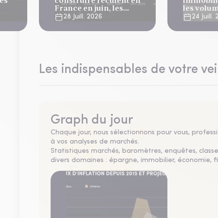
des
construire reculent en
immobili
France en juin, les
les volu
1 2026
mises en chantier
progress
28 Juill. 2026
24 Juill.
restent solides
Les indispensables de votre vei
Graph du jour
Chaque jour, nous sélectionnons pour vous, professio
à vos analyses de marchés.
Statistiques marchés, baromètres, enquêtes, clas
divers domaines : épargne, immobilier, économie, fi