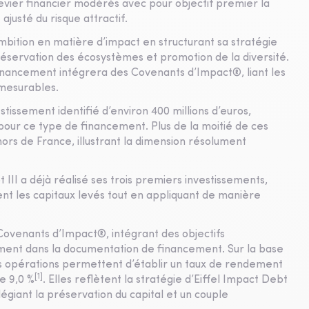
evier financier modérés avec pour objectif premier la
ajusté du risque attractif.
ambition en matière d’impact en structurant sa stratégie
réservation des écosystèmes et promotion de la diversité.
nancement intégrera des Covenants d’Impact®, liant les
 mesurables.
stissement identifié d’environ 400 millions d’euros,
our ce type de financement. Plus de la moitié de ces
ors de France, illustrant la dimension résolument
III a déjà réalisé ses trois premiers investissements,
ent les capitaux levés tout en appliquant de manière
Covenants d’Impact®, intégrant des objectifs
ent dans la documentation de financement. Sur la base
s opérations permettent d’établir un taux de rendement
[1]
e 9,0 %
. Elles reflètent la stratégie d’Eiffel Impact Debt
égiant la préservation du capital et un couple