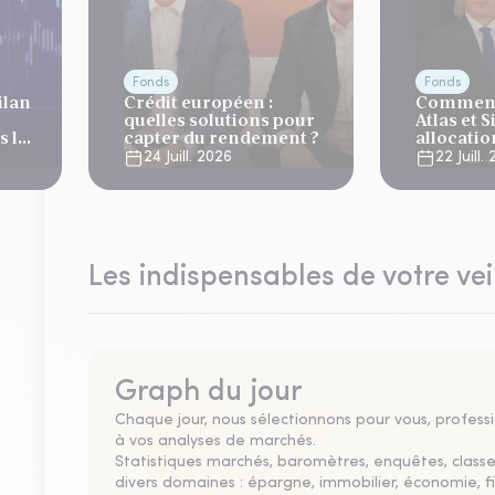
Fonds
Fonds
ilan
Crédit européen :
Comment
quelles solutions pour
Atlas et 
 la
capter du rendement ?
allocati
es
?
24 Juill. 2026
22 Juill.
Les indispensables de votre vei
Graph du jour
Chaque jour, nous sélectionnons pour vous, professio
à vos analyses de marchés.
Statistiques marchés, baromètres, enquêtes, clas
divers domaines : épargne, immobilier, économie, fi