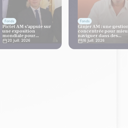
Fonds
Fonds
Pictet AM s'appuie sur
Ginjer AM : une gestio
une exposition
concentrée pour mieu
mondiale pour
naviguer dans des
développer ses
marchés volatils
20 Juill. 2026
16 Juill. 2026
stratégies long/short