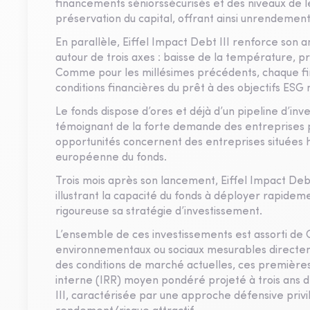
financements séniorssécurisés et des niveaux de l
préservation du capital, offrant ainsi unrendement 
En parallèle, Eiffel Impact Debt III renforce son 
autour de trois axes : baisse de la température, p
Comme pour les millésimes précédents, chaque fi
conditions financières du prêt à des objectifs ESG
Le fonds dispose d’ores et déjà d’un pipeline d’inve
témoignant de la forte demande des entreprises p
opportunités concernent des entreprises situées h
européenne du fonds.
Trois mois après son lancement, Eiffel Impact Debt 
illustrant la capacité du fonds à déployer rapidem
rigoureuse sa stratégie d’investissement.
L’ensemble de ces investissements est assorti de 
environnementaux ou sociaux mesurables directem
des conditions de marché actuelles, ces première
interne (IRR) moyen pondéré projeté à trois ans d
III, caractérisée par une approche défensive privil