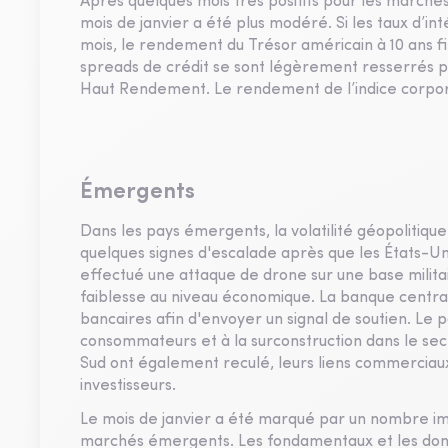
Après quelques mois très positifs pour les marchés
mois de janvier a été plus modéré. Si les taux d’int
mois, le rendement du Trésor américain à 10 ans fi
spreads de crédit se sont légèrement resserrés pou
Haut Rendement. Le rendement de l’indice corporat
Émergents
Dans les pays émergents, la volatilité géopolitiq
quelques signes d'escalade après que les États-Un
effectué une attaque de drone sur une base milita
faiblesse au niveau économique. La banque centra
bancaires afin d'envoyer un signal de soutien. Le p
consommateurs et à la surconstruction dans le se
Sud ont également reculé, leurs liens commerciaux
investisseurs.
Le mois de janvier a été marqué par un nombre impo
marchés émergents. Les fondamentaux et les donn