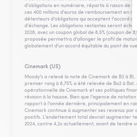
d'obligations en numéraire, répartis à raison de 6
ces 400 millions d'euros de remboursement en num
détenteurs d'obligations qui acceptent l'accord dan
d'échange. Les obligations restantes seront échan
2028, avec un coupon global de 8,5% (coupon de 3
proposée permettra d'allonger le profil de maturité
globalement d'un accord équitable du point de vue
Cinemark (US)
Moody's a relevé la note de Cinemark de B2 à B1, t
premier rang à 8,75% a été relevée de Ba2 à Ba1. 
opérationnelle de Cinemark et ses politiques fin
révision à la hausse. Bien que l'agence de notatio
rapport à l'année dernière, principalement en rai
Cinemark continue à augmenter ses revenus par cli
positifs. L'endettement total devrait augmenter 
2024, contre 4,2x actuellement, avant de tendre v