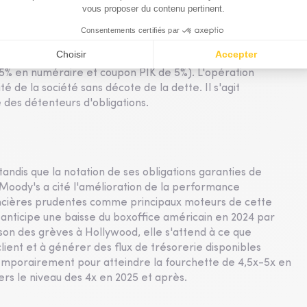
0-40 entre les détenteurs d'obligations 2024 et 2025. Sur
éraire, 100 millions seront partagés uniquement par les
s les 10 jours ouvrables suivant le lancement de l'offre
gées contre 836 millions d'euros d'obligations à échéance
,5% en numéraire et coupon PIK de 5%). L'opération
 de la société sans décote de la dette. Il s'agit
 des détenteurs d'obligations.
andis que la notation de ses obligations garanties de
Moody's a cité l'amélioration de la performance
ancières prudentes comme principaux moteurs de cette
n anticipe une baisse du boxoffice américain en 2024 par
son des grèves à Hollywood, elle s'attend à ce que
ent et à générer des flux de trésorerie disponibles
temporairement pour atteindre la fourchette de 4,5x-5x en
ers le niveau des 4x en 2025 et après.