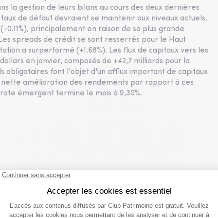
s la gestion de leurs bilans au cours des deux dernières
aux de défaut devraient se maintenir aux niveaux actuels.
-0.11%), principalement en raison de sa plus grande
Les spreads de crédit se sont resserrés pour le Haut
on a surperformé (+1.68%). Les flux de capitaux vers les
dollars en janvier, composés de +42,7 milliards pour la
ds obligataires font l'objet d'un afflux important de capitaux
la nette amélioration des rendements par rapport à ces
orate émergent termine le mois à 9,30%.
 conclu un accord sur un plan de refinancement avec un
été devrait disposer d'une trésorerie d'environ 582 millions
de ce plan, Atalian remboursera environ 400 millions d'euros