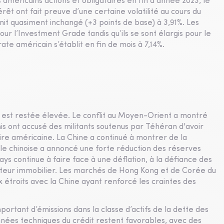
 américains actions et obligataires en fin d'année 2023, le
érêt ont fait preuve d’une certaine volatilité au cours du
nit quasiment inchangé (+3 points de base) à 3,91%. Les
r l’Investment Grade tandis qu’ils se sont élargis pour le
e américain s’établit en fin de mois à 7,14%.
ue est restée élevée. Le conflit au Moyen-Orient a montré
is ont accusé des militants soutenus par Téhéran d'avoir
ire américaine. La Chine a continué à montrer de la
le chinoise a annoncé une forte réduction des réserves
ays continue à faire face à une déflation, à la défiance des
cteur immobilier. Les marchés de Hong Kong et de Corée du
 étroits avec la Chine ayant renforcé les craintes des
rtant d’émissions dans la classe d’actifs de la dette des
ées techniques du crédit restent favorables, avec des