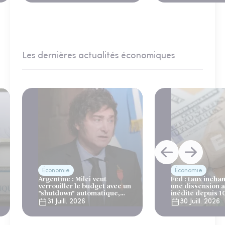
Les dernières actualités économiques
Économie
Économie
Argentine : Milei veut
Fed : taux incha
verrouiller le budget avec un
une dissension 
"shutdown" automatique,
inédite depuis 1
sous le regard bienveillant
31 Juill. 2026
30 Juill. 2026
du FMI