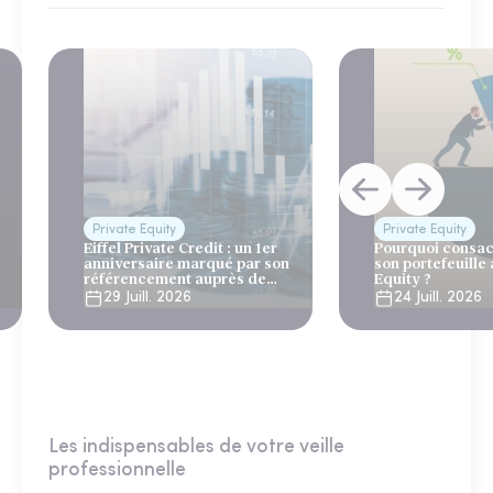
Private Equity
Private Equity
Eiffel Private Credit : un 1er
Pourquoi consac
anniversaire marqué par son
son portefeuille 
référencement auprès de
Equity ?
Generali et AG2R la Mondiale
29 Juill. 2026
24 Juill. 2026
Les indispensables de votre veille
professionnelle