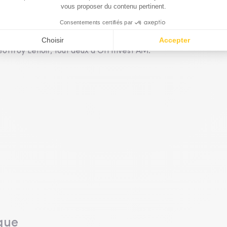
ours, plus que jamais l'année prochaine. Et une bonne
e, c'est que nous pouvons à nouveau utiliser l'obligataire
e de dire, dans les cœurs d'allocations d'actifs pour le futur.
a le mot de la fin.
offroy Lenoir, tout deux d'Ofi Invest AM.
que