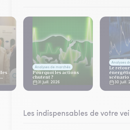
Analyses 
Le retour
Analyses de marchés
lles
Pourquoi les actions
énergéti
chutent ?
scénario
normalis
31 Juill. 2026
30 Juill.
Les indispensables de votre vei