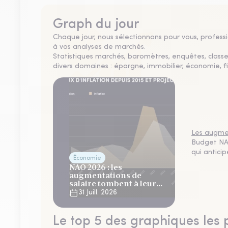
Graph du jour
Chaque jour, nous sélectionnons pour vous, professio
à vos analyses de marchés.
Statistiques marchés, baromètres, enquêtes, clas
divers domaines : épargne, immobilier, économie, fi
Les augmen
Budget NAO
qui antici
Économie
NAO 2026 : les
augmentations de
salaire tombent à leur
plus bas niveau depuis 4
31 Juill. 2026
ans
Le top 5 des graphiques les 