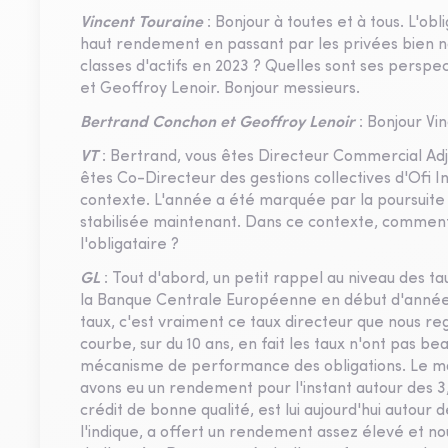
Vincent Touraine
: Bonjour à toutes et à tous. L'obl
haut rendement en passant par les privées bien 
classes d'actifs en 2023 ? Quelles sont ses persp
et Geoffroy Lenoir. Bonjour messieurs.
Bertrand Conchon et Geoffroy Lenoir
: Bonjour Vi
VT
: Bertrand, vous êtes Directeur Commercial Adj
êtes Co-Directeur des gestions collectives d'Ofi I
contexte. L'année a été marquée par la poursuite 
stabilisée maintenant. Dans ce contexte, comment
l'obligataire ?
GL
: Tout d'abord, un petit rappel au niveau des ta
la Banque Centrale Européenne en début d'année
taux, c'est vraiment ce taux directeur que nous reg
courbe, sur du 10 ans, en fait les taux n'ont pas 
mécanisme de performance des obligations. Le moné
avons eu un rendement pour l'instant autour des 3,5
crédit de bonne qualité, est lui aujourd'hui auto
l'indique, a offert un rendement assez élevé et no