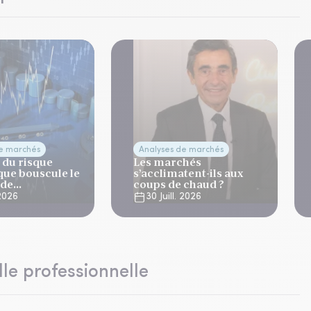
de marchés
Analyses de marchés
 du risque
Les marchés
que bouscule le
s’acclimatent-ils aux
 de
coups de chaud ?
ation
 2026
30 Juill. 2026
lle professionnelle