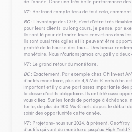
de l'année. Donc une très belle performance des 
VT
: Bertrand compte tenu de tout cela, comment le
BC
: L'avantage des CGP, c'est d'être très flexible
pour leurs clients, au long cours. Je pense, par ex
Ils sont là pour défendre leurs convictions dans l
Ils sont aussi très agiles et ils peuvent être opportu
profité de la hausse des taux... Des beaux rendem
monétaire. Nous n'aurions jamais cru ça il y a deux a
VT
: Le grand retour du monétaire.
BC
: Exactement. Par exemple chez Ofi Invest AM,
d'actifs monétaire, plus de 4,8 Mds € nets à fin oc
important et il y a une part assez importante des
la classe d'actifs obligataire. Ils ont été aussi op
vous citiez. Sur les fonds de portage à échéance,
forte, de plus de 900 Ms € nets depuis le début d
saisir des opportunités cette année.
VT
: Projetons-nous sur 2024, à présent. Geoffroy
d'actifs qui vont du monétaire jusqu'au High Yield ?