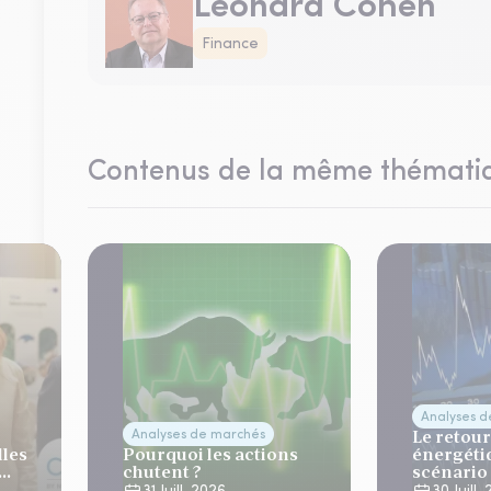
Léonard Cohen
Finance
Contenus de la même thémati
Analyses 
Le retour
Analyses de marchés
lles
Pourquoi les actions
énergéti
chutent ?
scénario
normalis