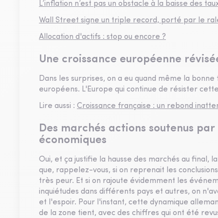
L’inflation n’est pas un obstacle à la baisse des tau
Wall Street signe un triple record, porté par le ral
Allocation d'actifs : stop ou encore ?
Une croissance européenne révisée
Dans les surprises, on a eu quand même la bonne te
européens. L'Europe qui continue de résister cette
Lire aussi :
Croissance française : un rebond inatte
Des marchés actions soutenus par l
économiques
Oui, et ça justifie la hausse des marchés au final, 
que, rappelez-vous, si on reprenait les conclusio
très peur. Et si on rajoute évidemment les événem
inquiétudes dans différents pays et autres, on n'av
et l'espoir. Pour l'instant, cette dynamique allem
de la zone tient, avec des chiffres qui ont été rev