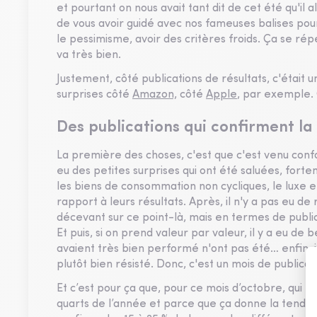
et pourtant on nous avait tant dit de cet été qu'il 
de vous avoir guidé avec nos fameuses balises pour
le pessimisme, avoir des critères froids. Ça se rép
va très bien.
Justement, côté publications de résultats, c'était
surprises côté
Amazon,
côté
Apple
, par exemple. 
Des publications qui confirment l
La première des choses, c'est que c'est venu confor
eu des petites surprises qui ont été saluées, forte
les biens de consommation non cycliques, le luxe et
rapport à leurs résultats. Après, il n'y a pas eu d
décevant sur ce point-là, mais en termes de publica
Et puis, si on prend valeur par valeur, il y a eu de b
avaient très bien performé n'ont pas été… enfin, i
plutôt bien résisté. Donc, c'est un mois de publicati
Et c’est pour ça que, pour ce mois d’octobre, qui es
quarts de l’année et parce que ça donne la tendan