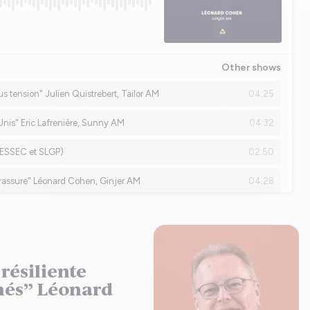
ésiliente
chés” Léonard