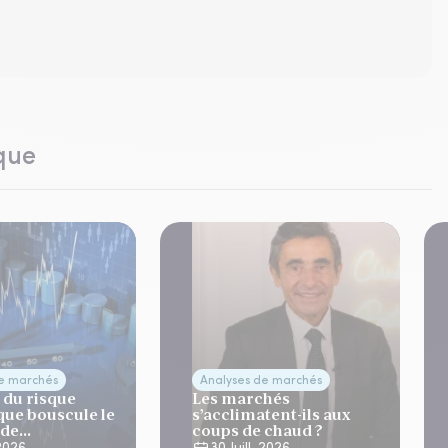
que
de marchés
Analyses de marchés
 du risque
Les marchés
que bouscule le
s’acclimatent-ils aux
 de
coups de chaud ?
ation