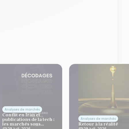
Analyses de marchés
Conflit en Iran et
publications de la tech :
Analyses de marchés
les marchés sous
Retour à la réalité
tension