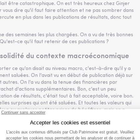
allait être catastrophique. On est très heureux chez Ginjer
 vous dire qu'il faut faire attention et ne pas sombrer dans
ercute en plus dans les publications de résultats, donc tout
 une des semaines les plus chargées. On a vu de très bonnes
Qu'est-ce qu'il faut retenir de ces publications ?
a solidité du contexte macroéconomique
ter ce qu'on disait au niveau macro, c'est-à-dire qu'il y a
ment saluées. On l'avait vu en début de publication déjà sur
 autres. On l'a vu dans la tenue des financières par
e rachat d'actions supplémentaires. Bon, c'est un peu
tion de résultats, c'était tout à fait acceptable, voire bon.
elles surprises qui ont été saluées. Et toutes les valeurs qui
l y a eu quelques petites prises de bénéfices, mais ça a
on de résultats qui est plutôt salué.
t souvent un mois très difficile parce que ce sont les trois
ce, en fin de compte, globale de l’année, que l’on