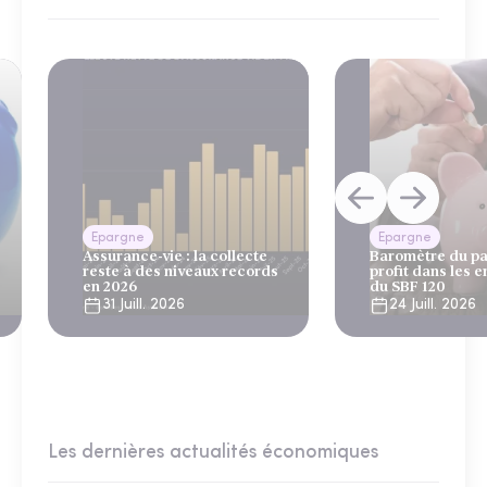
Epargne
Epargne
Assurance-vie : la collecte
Baromètre du pa
reste à des niveaux records
profit dans les e
en 2026
du SBF 120
31 Juill. 2026
24 Juill. 2026
Les dernières actualités économiques