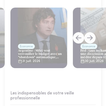
Économie
Économie
Argentine : Milei veut
Fed : taux incha
verrouiller le budget avec un
une dissension 
"shutdown" automatique,
inédite depuis 1
sous le regard bienveillant
31 Juill. 2026
30 Juill. 2026
du FMI
Les indispensables de votre veille
professionnelle