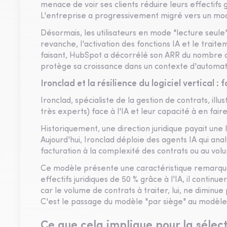
menace de voir ses clients réduire leurs effectifs 
L'entreprise a progressivement migré vers un mo
Désormais, les utilisateurs en mode "lecture seul
revanche, l'activation des fonctions IA et le trai
faisant, HubSpot a décorrélé son ARR du nombre d'
protège sa croissance dans un contexte d'automati
Ironclad et la résilience du logiciel vertical : 
Ironclad, spécialiste de la gestion de contrats, illu
très experts) face à l'IA et leur capacité à en fai
Historiquement, une direction juridique payait une
Aujourd'hui, Ironclad déploie des agents IA qui an
facturation à la complexité des contrats ou au vol
Ce modèle présente une caractéristique remarquabl
effectifs juridiques de 50 % grâce à l'IA, il cont
car le volume de contrats à traiter, lui, ne diminue
C'est le passage du modèle "par siège" au modèle "
Ce que cela implique pour la sélec