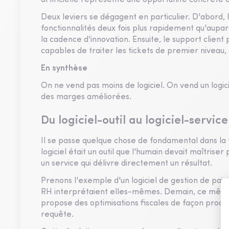
artificielle représente une opportunité concrète d
Deux leviers se dégagent en particulier. D'abord,
fonctionnalités deux fois plus rapidement qu'aupa
la cadence d'innovation. Ensuite, le support clien
capables de traiter les tickets de premier niveau,
En synthèse
On ne vend pas moins de logiciel. On vend un logici
des marges améliorées.
Du logiciel-outil au logiciel-servic
Il se passe quelque chose de fondamental dans la f
logiciel était un outil que l'humain devait maîtriser
un service qui délivre directement un résultat.
Prenons l'exemple d'un logiciel de gestion de paie.
RH interprétaient elles-mêmes. Demain, ce même lo
propose des optimisations fiscales de façon proacti
requête.