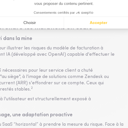
ricing : les clients sont prêts à payer davantage pour un
quipes. Le pouvoir de tarification des éditeurs s'en trouve
es modèles SaaS existants.
rendre les mutations en cours
ri dans la mine
ur illustrer les risques du modèle de facturation à
istant IA (développé avec OpenAI) capable d'effectuer le
nécessaires pour leur service client a chuté
 "au siège", à l'image de solutions comme Zendesk ou
récurrent (ARR) s'effondrer sur ce compte. Ceux qui
2
 restés stables.
à l'utilisateur est structurellement exposé à
'usage, une adaptation proactive
 SaaS “horizontal” à prendre la mesure du risque. Face à la