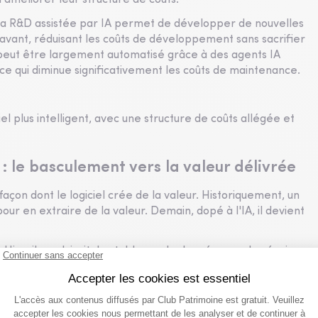
'améliorer leur structure de coûts.
 la R&D assistée par IA permet de développer de nouvelles
ravant, réduisant les coûts de développement sans sacrifier
t peut être largement automatisé grâce à des agents IA
 ce qui diminue significativement les coûts de maintenance.
el plus intelligent, avec une structure de coûts allégée et
e : le basculement vers la valeur délivrée
açon dont le logiciel crée de la valeur. Historiquement, un
 pour en extraire de la valeur. Demain, dopé à l'IA, il devient
 Hier, il produisait des tableaux de données que les équipes
giciel analyse les écarts, identifie les anomalies et
ve, sans que l'utilisateur n'ait à formuler la moindre