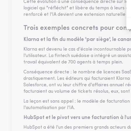
Cette évolution a une conséquence directe sur le p
logiciel qui "réfléchit" et libère du temps à leurs é
renforcé et l'IA devient une extension naturelle d
Trois exemples concrets pour comp
Klarna et la fin du modèle "par siège", le cana
Klarna est devenu le cas d'école incontournable po
l'utilisateur. La fintech suédoise a intégré un ass
travail équivalent de 700 agents à temps plein.
Conséquence directe : le nombre de licences SaaS 
drastiquement. Les éditeurs qui facturaient Klarna
Salesforce, ont vu leur chiffre d'affaires annuel 
facturaient au volume de tickets résolus, eux, sont
La leçon est sans appel : le modèle de facturation 
l'automatisation par l'IA.
HubSpot et le pivot vers une facturation à l
HubSpot a été l'un des premiers grands acteurs du