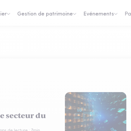
ier
Gestion de patrimoine
Evénements
Pa
le secteur du
ps de lecture :
7
min