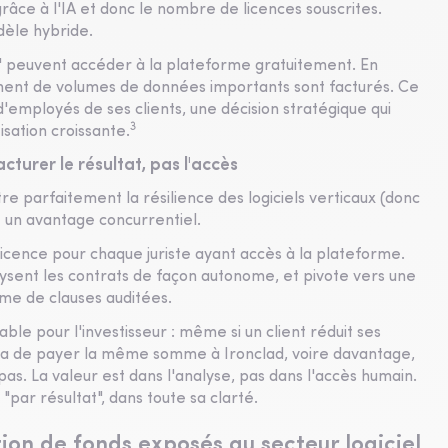
grâce à l'IA et donc le nombre de licences souscrites.
dèle hybride.
e" peuvent accéder à la plateforme gratuitement. En
tement de volumes de données importants sont facturés. Ce
employés de ses clients, une décision stratégique qui
3
sation croissante.
facturer le résultat, pas l'accès
stre parfaitement la résilience des logiciels verticaux (donc
re un avantage concurrentiel.
 licence pour chaque juriste ayant accès à la plateforme.
alysent les contrats de façon autonome, et pivote vers une
ume de clauses auditées.
e pour l'investisseur : même si un client réduit ses
inuera de payer la même somme à Ironclad, voire davantage,
 pas. La valeur est dans l'analyse, pas dans l'accès humain.
par résultat", dans toute sa clarté.
tion de fonds exposés au secteur logiciel