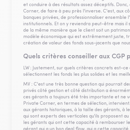
et conduire à des résultats assez déceptifs. Donc,
Corner, de faire à peu près l'inverse. C'est, aux 
banques privées, de professionnaliser ensemble l'
institutionnels. Et on y reviendra peut-être mais 
de la même manière que le client soit un patrimonia
modèle économique qui est extrêmement juste, tr
création de valeur des fonds sous-jacents que nou
Quels critères conseiller aux CGP p
LW : Justement, sur quels critères concrets est-ce
sélectionnent les fonds les plus solides et les meil
MV : C'est une très bonne question qui pourrait 
privés côté gestion et côté distribution a énormé
ces gérants a toujours été très importante et ne v
Private Corner, en termes de sélection, intervient. 
aux gérants historiques, à la taille des gérants, à 
qui sont experts des verticales qu'ils proposent a
les gérants qui ont cette capacité à rembourser le
gérant qui a un bon deal flow, qui a cette capacité