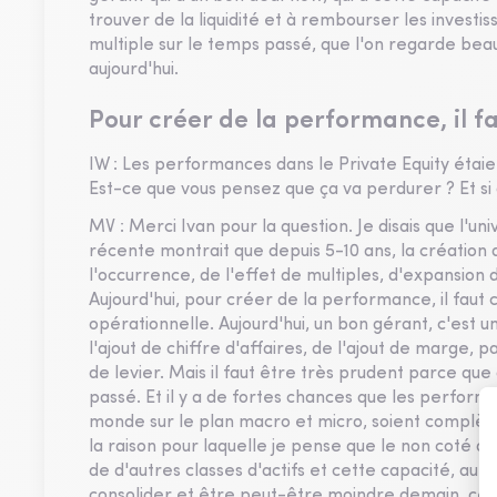
trouver de la liquidité et à rembourser les investis
multiple sur le temps passé, que l'on regarde beau
aujourd'hui.
Pour créer de la performance, il f
IW : Les performances dans le Private Equity ét
Est-ce que vous pensez que ça va perdurer ? Et si 
MV : Merci Ivan pour la question. Je disais que l'
récente montrait que depuis 5-10 ans, la création 
l'occurrence, de l'effet de multiples, d'expansion d
Aujourd'hui, pour créer de la performance, il faut
opérationnelle. Aujourd'hui, un bon gérant, c'est 
l'ajout de chiffre d'affaires, de l'ajout de marge, 
de levier. Mais il faut être très prudent parce que 
passé. Et il y a de fortes chances que les perfor
monde sur le plan macro et micro, soient complètem
la raison pour laquelle je pense que le non coté do
de d'autres classes d'actifs et cette capacité, a
consolider et être peut-être moindre demain, ce