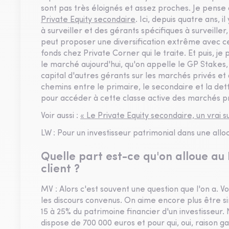
sont pas très éloignés et assez proches. Je pense
Private Equity secondaire
. Ici, depuis quatre ans, 
à surveiller et des gérants spécifiques à surveiller,
peut proposer une diversification extrême avec cet
fonds chez Private Corner qui le traite. Et puis, j
le marché aujourd'hui, qu'on appelle le GP Stakes,
capital d'autres gérants sur les marchés privés et q
chemins entre le primaire, le secondaire et la de
pour accéder à cette classe active des marchés pr
Voir aussi :
« Le Private Equity secondaire, un vrai 
LW : Pour un investisseur patrimonial dans une alloc
Quelle part est-ce qu'on alloue au 
client ?
MV : Alors c'est souvent une question que l'on a. 
les discours convenus. On aime encore plus être si
15 à 25% du patrimoine financier d'un investisseur. 
dispose de 700 000 euros et pour qui, oui, raison g