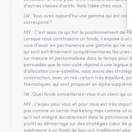
d'autres classes d'actifs. Voilà l'idée chez nous.
LW : Vous avez aujourd'hui une gamme qui est compo
correspond ?
MV : C'est aussi ce qui fait le positionnement de 
Lorsque nous construisons un fonds, il expose à un 
vous d'avoir en permanence une gamme qui ne va p
qui sont extrêmement complémentaires les unes av
sur mesure et personnalisée dans le temps pour 
persuadés que le non-coté répond à une logique de
d'allocation core-satellite, nous avons des strat
construction, avec un risk-return très équilibré, po
thématiques, qui vont proposer un alpha supplémen
IW : Quel fonds conseilleriez-vous à un client qui 
MV : L'enjeu pour vous et pour nous est très impor
pas comme un vernis marketing mais comme un outi
qu'il soit intégré durablement dans le patrimoine d
plutôt au démarrage sur des stratégies cœur de porte
supérieure à un fonds de buy-out traditionnel plu