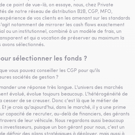
 de ce point de vue-là, on essaye, nous, chez Private
côtés de notre réseau de distribution B2B, CGP, MFO,
expérience de vos clients en les amenant sur les standards
il s'agit notamment de mirrorer les cash flows exactement
l ou un institutionnel, combiné à un modèle de frais, un
ansparent et qui a vocation de préserver au maximum la
s avons sélectionnés.
our sélectionner les fonds ?
 que vous pouvez conseiller les CGP pour qu'ils
leures sociétés de gestion ?
demander une réponse très longue. L'univers des marchés
ment évolué, évolue toujours beaucoup. L'hétérogénéité de
a cesser de se creuser. Donc c'est là que le métier de
Et je crois qu'aujourd'hui, dans le marché, il y a une prime
leur capacité de recruter, au-delà de financiers, des gérants
u travers de leur véhicule. Nous regardons aussi beaucoup
s investisseurs, puisque un bon gérant pour nous, c'est un
 de définir des plans stratégiques à déployer, mais aussi à