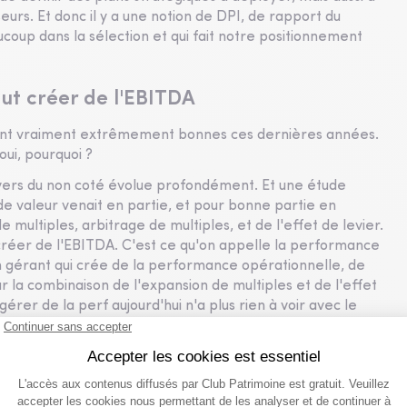
seurs. Et donc il y a une notion de DPI, de rapport du
coup dans la sélection et qui fait notre positionnement
aut créer de l'EBITDA
aient vraiment extrêmement bonnes ces dernières années.
oui, pourquoi ?
univers du non coté évolue profondément. Et une étude
de valeur venait en partie, et pour bonne partie en
e multiples, arbitrage de multiples, et de l'effet de levier.
 créer de l'EBITDA. C'est ce qu'on appelle la performance
un gérant qui crée de la performance opérationnelle, de
par la combinaison de l'expansion de multiples et de l'effet
gérer de la perf aujourd'hui n'a plus rien à voir avec le
mances que nous avons connues dans l'ancien monde, l'ancien
ent finies aujourd'hui et très différentes demain. Et c'est
it être perçu comme un outil avec une volatilité différente
u-delà de générer de la performance qui va sûrement se
tte capacité à générer de la surperformance par rapport à