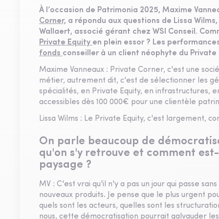
À l’occasion de Patrimonia 2025, Maxime Vannea
Corner,
a répondu aux questions de Lissa Wilms, 
Wallaert, associé gérant chez WSI Conseil. Comm
Private Equity
en plein essor ? Les performance
fonds
conseiller à un client néophyte du Private 
Maxime Vanneaux : Private Corner, c'est une socié
métier, autrement dit, c'est de sélectionner les gér
spécialités, en Private Equity, en infrastructures,
accessibles dès 100 000€ pour une clientèle patrimo
Lissa Wilms : Le Private Equity, c'est largement, 
On parle beaucoup de démocratisa
qu'on s'y retrouve et comment est-
paysage ?
MV : C'est vrai qu'il n'y a pas un jour qui passe s
nouveaux produits. Je pense que le plus urgent p
quels sont les acteurs, quelles sont les structuratio
nous, cette démocratisation pourrait galvauder les