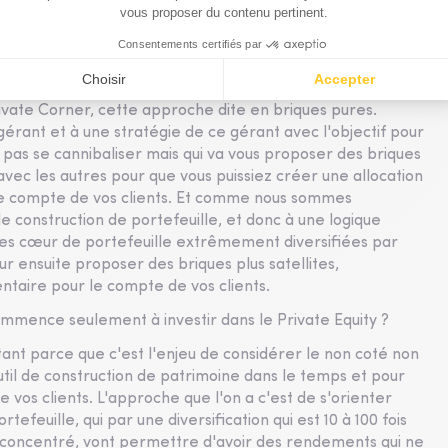
sée de 11 fonds. À quelle logique est-ce qu'elle
Private Corner, cette approche dite en briques pures.
gérant et à une stratégie de ce gérant avec l'objectif pour
as se cannibaliser mais qui va vous proposer des briques
ec les autres pour que vous puissiez créer une allocation
le compte de vos clients. Et comme nous sommes
 construction de portefeuille, et donc à une logique
égies cœur de portefeuille extrêmement diversifiées par
ur ensuite proposer des briques plus satellites,
taire pour le compte de vos clients.
commence seulement à investir dans le Private Equity ?
tant parce que c'est l'enjeu de considérer le non coté non
l de construction de patrimoine dans le temps et pour
e vos clients. L'approche que l'on a c'est de s'orienter
feuille, qui par une diversification qui est 10 à 100 fois
s concentré, vont permettre d'avoir des rendements qui ne