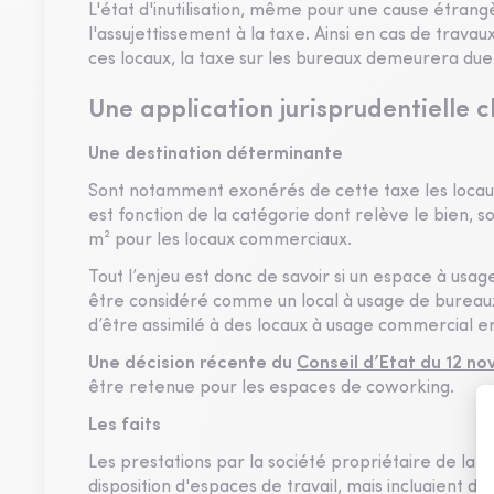
L'état d'inutilisation, même pour une cause étrangè
l'assujettissement à la taxe. Ainsi en cas de trav
ces locaux, la taxe sur les bureaux demeurera due
Une application jurisprudentielle c
Une destination déterminante
Sont notamment exonérés de cette taxe les locaux d
est fonction de la catégorie dont relève le bien, s
m² pour les locaux commerciaux.
Tout l’enjeu est donc de savoir si un espace à usa
être considéré comme un local à usage de bureaux 
d’être assimilé à des locaux à usage commercial e
Une décision récente du
Conseil d’Etat du 12 n
être retenue pour les espaces de coworking.
Les faits
Les prestations par la société propriétaire de la s
disposition d'espaces de travail, mais incluaient 