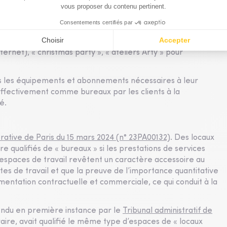
nciergerie, des prestations de standard téléphonique et de
ncluant des cours de yoga, l’accès à un service «
réseau social interne, ainsi que l’accès à des événements
k », lundi « open breakfast », mardi conseil spécial « boost
rnet), « christmas party », « ateliers Arty » pour
tous les équipements et abonnements nécessaires à leur
s effectivement comme bureaux par les clients à la
é.
rative de Paris du 15 mars 2024 (n° 23PA00132)
. Des locaux
re qualifiés de « bureaux » si les prestations de services
’espaces de travail revêtent un caractère accessoire au
stes de travail et que la preuve de l’importance quantitative
mentation contractuelle et commerciale, ce qui conduit à la
rendu en première instance par le
Tribunal administratif de
raire, avait qualifié le même type d’espaces de « locaux