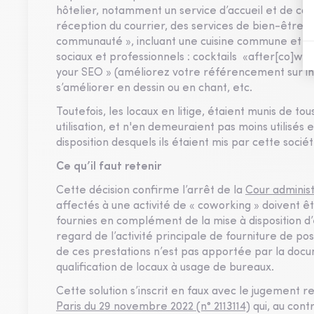
hôtelier, notamment un service d’accueil et de co
réception du courrier, des services de bien-être, i
communauté », incluant une cuisine commune et un 
sociaux et professionnels : cocktails «after[co]wor
your SEO » (améliorez votre référencement sur inte
s’améliorer en dessin ou en chant, etc.
Toutefois, les locaux en litige, étaient munis de 
utilisation, et n'en demeuraient pas moins utilisé
disposition desquels ils étaient mis par cette sociét
Ce qu’il faut retenir
Cette décision confirme l’arrêt de la
Cour administ
affectés à une activité de « coworking » doivent êt
fournies en complément de la mise à disposition d
regard de l’activité principale de fourniture de po
de ces prestations n’est pas apportée par la docu
qualification de locaux à usage de bureaux.
Cette solution s’inscrit en faux avec le jugement 
Paris du 29 novembre 2022 (n° 2113114)
qui, au cont