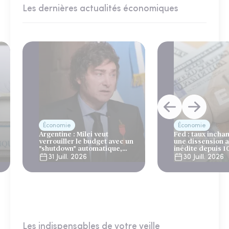
Les dernières actualités économiques
Économie
Économie
Argentine : Milei veut
Fed : taux incha
verrouiller le budget avec un
une dissension 
"shutdown" automatique,
inédite depuis 1
sous le regard bienveillant
31 Juill. 2026
30 Juill. 2026
du FMI
Les indispensables de votre veille