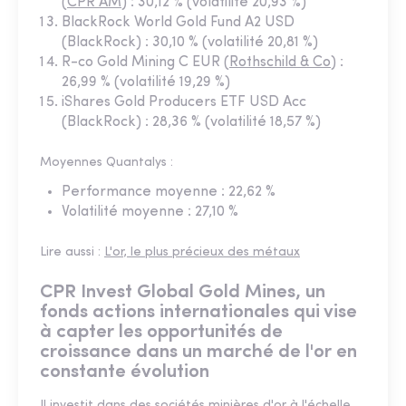
(
CPR AM
) : 30,12 % (volatilité 20,93 %)
BlackRock World Gold Fund A2 USD
(BlackRock) : 30,10 % (volatilité 20,81 %)
R-co Gold Mining C EUR (
Rothschild & Co
) :
26,99 % (volatilité 19,29 %)
iShares Gold Producers ETF USD Acc
(BlackRock) : 28,36 % (volatilité 18,57 %)
Moyennes Quantalys :
Performance moyenne : 22,62 %
Volatilité moyenne : 27,10 %
Lire aussi :
L'or, le plus précieux des métaux
CPR Invest Global Gold Mines, un
fonds actions internationales qui vise
à capter les opportunités de
croissance dans un marché de l'or en
constante évolution
Il investit dans des sociétés minières d'or à l'échelle